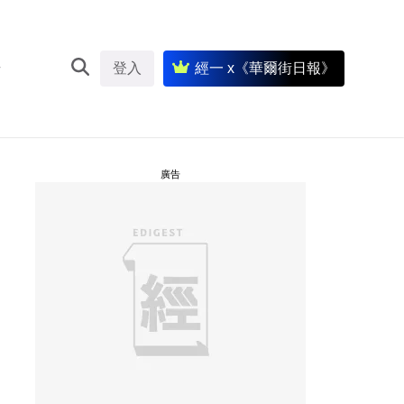
登入
經一 x《華爾街日報》
廣告