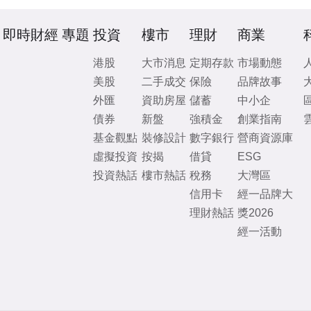
即時財經
專題
投資
樓市
理財
商業
港股
大市消息
定期存款
市場動態
美股
二手成交
保險
品牌故事
外匯
資助房屋
儲蓄
中小企
債券
新盤
強積金
創業指南
基金觀點
裝修設計
數字銀行
營商資源庫
虛擬投資
按揭
借貸
ESG
投資熱話
樓市熱話
稅務
大灣區
信用卡
經一品牌大
理財熱話
獎2026
經一活動