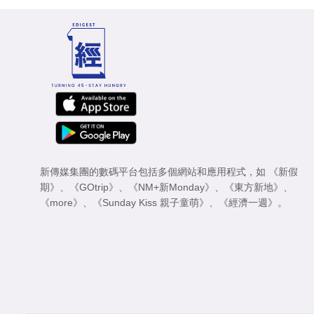
新傳媒集團的數碼平台包括多個網站和應用程式，如
《新假
期》
、
《GOtrip》
、
《NM+新Monday》
、
《東方新地》
、
《more》
、
《Sunday Kiss 親子童萌》
、
《經濟一週》
。