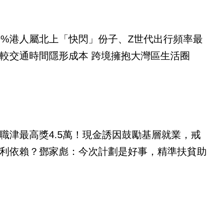
9%港人屬北上「快閃」份子、Z世代出行頻率最
較交通時間隱形成本 跨境擁抱大灣區生活圈
職津最高獎4.5萬！現金誘因鼓勵基層就業，戒
利依賴？鄧家彪：今次計劃是好事，精準扶貧助