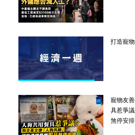
打造寵物
寵物友善
具惹爭議
煞停安排