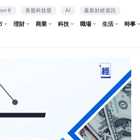
mon卡
美股科技股
AI
最新財經資訊
市
理財
商業
科技
職場
生活
時事