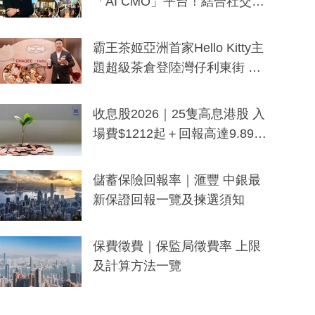
「AI CMO」平台！結合社交聆
聽與廣東話大模型 助中小企數
分鐘生成「貼地」宣傳短片
霸王茶姬亞洲首家Hello Kitty主
題超級茶倉登陸灣仔利東街 推
出首創「伯爵紅茶色」Hello Kitt
y及香港限定特調系列
收息股2026｜25隻高息港股 入
場費$1212起＋回報高達9.89
厘！持續更新
儲蓄保險回報率｜滙豐 中銀最
新保證回報一覽及揀選須知
保費徵費｜保監局徵費率 上限
及計算方法一覽