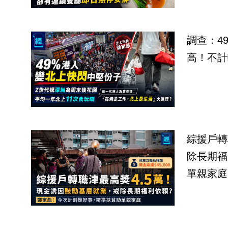
調查：4
高！不計
綜援戶轉
除長期福
單親家庭