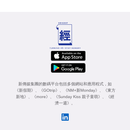
新傳媒集團的數碼平台包括多個網站和應用程式，如
《新假期》
、
《GOtrip》
、
《NM+新Monday》
、
《東方
新地》
、
《more》
、
《Sunday Kiss 親子童萌》
、
《經
濟一週》
。