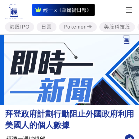
即
經一 x《華爾街日報》
時
財
港股IPO
日圓
Pokemon卡
美股科技股
經
專
題
投
資
樓
市
理
拜登政府計劃行動阻止外國政府利用
財
美國人的個人數據
商
業