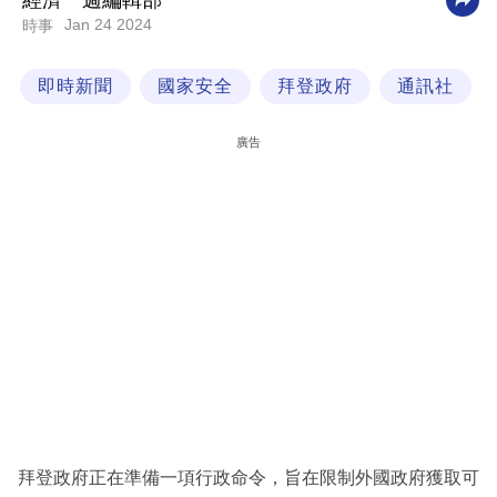
經濟一週編輯部
Jan 24 2024
時事
科
技
即時新聞
國家安全
拜登政府
通訊社
職
場
廣告
生
活
時
事
專
欄
訂
閱
專
拜登政府正在準備一項行政命令，旨在限制外國政府獲取可
區