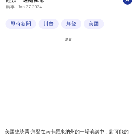
經濟一週編輯部
Jan 27 2024
時事
科
技
即時新聞
川普
拜登
美國
職
場
廣告
生
活
時
事
專
欄
訂
閱
專
美國總統喬·拜登在南卡羅來納州的一場演講中，對可能的
區