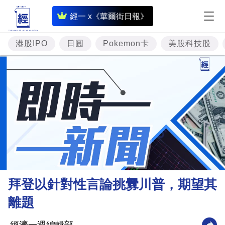
即
經一 x《華爾街日報》
時
財
港股IPO
日圓
Pokemon卡
美股科技股
經
專
題
投
資
樓
市
理
拜登以針對性言論挑釁川普，期望其
財
離題
商
業