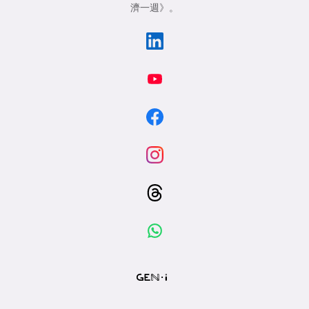
濟一週》
。