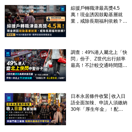
綜援戶轉職津最高獎4.5
萬！現金誘因鼓勵基層就
業，戒除長期福利依賴？鄧
家彪：今次計劃是好事，精
準扶貧助單親家庭
調查：49%港人屬北上「快
閃」份子、Z世代出行頻率
最高！不計較交通時間隱形
成本 跨境擁抱大灣區生活
圈
日本永居條件收緊│收入日
語全面加辣、申請人須繳納
30年「厚生年金」！配偶
申請快變慢 趕絕境外土豪
課金移居