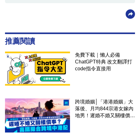
推薦閱讀
免費下載｜懶人必備
ChatGPT特典 改文翻譯打
code指令直接用
跨境婚姻│「港港婚姻」大
落後、月均844宗港女嫁內
地男！遲婚不婚又關樓價
事？高鐵撮合跨境中港配