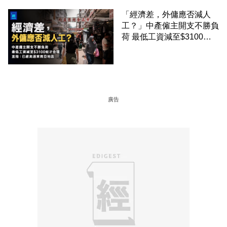
「經濟差，外傭應否減人
工？」中產僱主開支不勝負
荷 最低工資減至$3100蚊
才合理：已經高過東南亞地
區
廣告