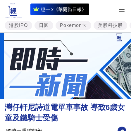
即
經一 x《華爾街日報》
時
財
港股IPO
日圓
Pokemon卡
美股科技股
經
專
題
投
資
樓
市
理
灣仔軒尼詩道電單車事故 導致6歲女
財
童及鐵騎士受傷
商
業