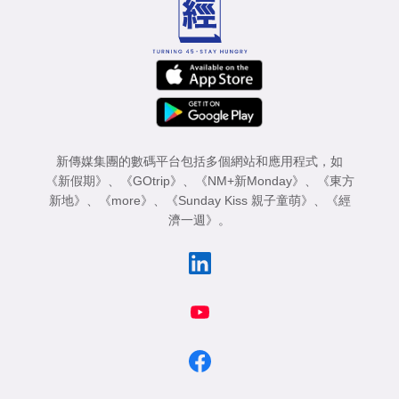
新傳媒集團的數碼平台包括多個網站和應用程式，如
《新假期》
、
《GOtrip》
、
《NM+新Monday》
、
《東方
新地》
、
《more》
、
《Sunday Kiss 親子童萌》
、
《經
濟一週》
。