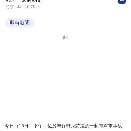
經濟一週編輯部
Jan 16 2024
時事
科
技
即時新聞
職
場
廣告
生
活
時
事
專
欄
訂
閱
專
今日（16日）下午，位於灣仔軒尼詩道的一起電單車事故
區