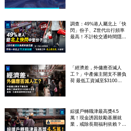
調查：49%港人屬北上「快
閃」份子、Z世代出行頻率
最高！不計較交通時間隱形
成本 跨境擁抱大灣區生活
圈
「經濟差，外傭應否減人
工？」中產僱主開支不勝負
荷 最低工資減至$3100蚊
才合理：已經高過東南亞地
區
綜援戶轉職津最高獎4.5
萬！現金誘因鼓勵基層就
業，戒除長期福利依賴？鄧
家彪：今次計劃是好事，精