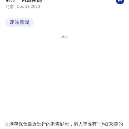
經濟一週編輯部
Dec 19 2023
時事
科
技
即時新聞
職
場
廣告
生
活
時
事
專
欄
訂
閱
專
香港存保會最近進行的調查顯示，港人需要有平均108萬的
區