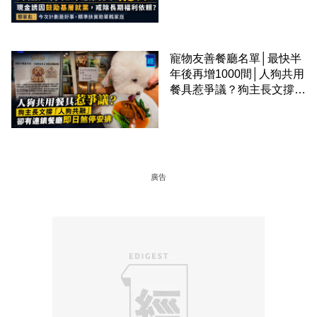
準扶貧助單親家庭
寵物友善餐廳名單│最快半
年後再增1000間│人狗共用
餐具惹爭議？狗主長文撐
「人狗共融」 卻有連鎖餐
廳即日煞停安排
廣告