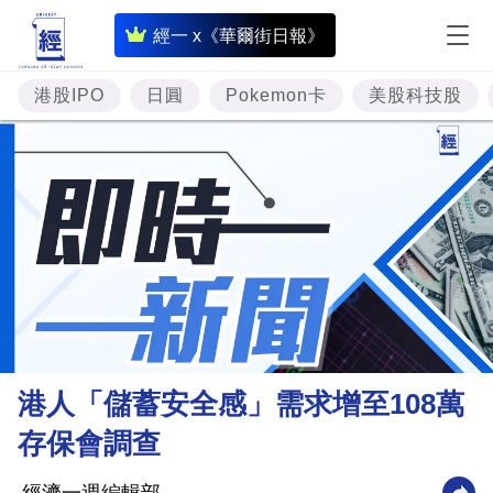
即
經一 x《華爾街日報》
時
財
港股IPO
日圓
Pokemon卡
美股科技股
經
專
題
投
資
樓
市
理
港人「儲蓄安全感」需求增至108萬
財
存保會調查
商
業