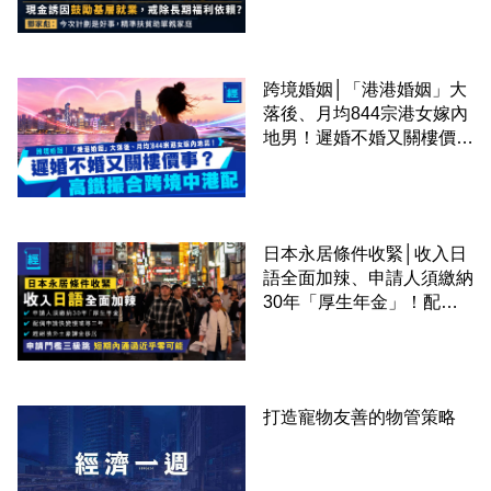
準扶貧助單親家庭
跨境婚姻│「港港婚姻」大
落後、月均844宗港女嫁內
地男！遲婚不婚又關樓價
事？高鐵撮合跨境中港配
日本永居條件收緊│收入日
語全面加辣、申請人須繳納
30年「厚生年金」！配偶
申請快變慢 趕絕境外土豪
課金移居
打造寵物友善的物管策略