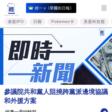
即
經一 x《華爾街日報》
時
財
港股IPO
日圓
Pokemon卡
美股科技股
經
專
題
投
資
樓
市
理
參議院共和黨人阻撓跨黨派邊境協議
財
和外援方案
商
業