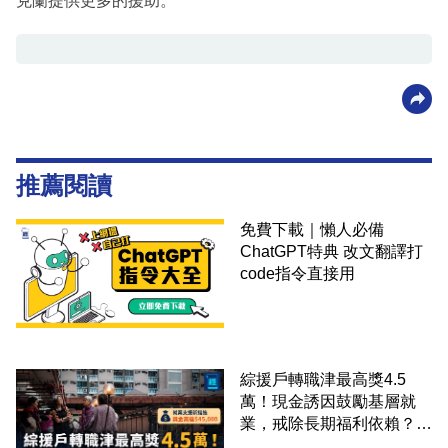
克蘭提供更多的援助。
推薦閱讀
免費下載｜懶人必備
ChatGPT特典 改文翻譯打
code指令直接用
綜援戶轉職津最高獎4.5
萬！現金誘因鼓勵基層就
業，戒除長期福利依賴？鄧
家彪：今次計劃是好事，精