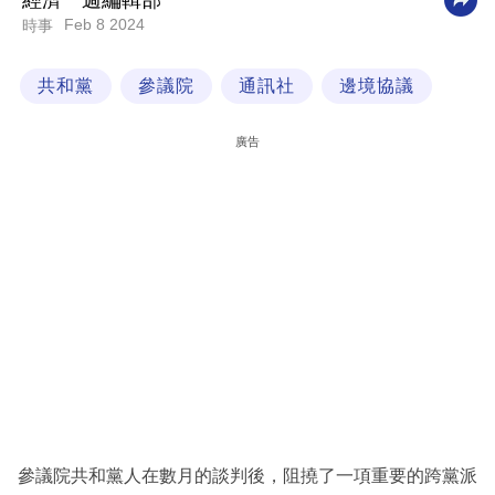
經濟一週編輯部
Feb 8 2024
時事
科
技
共和黨
參議院
通訊社
邊境協議
職
場
廣告
生
活
時
事
專
欄
訂
閱
專
參議院共和黨人在數月的談判後，阻撓了一項重要的跨黨派
區