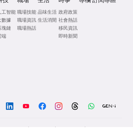
科技
職場
生活
時事
專欄
訂閱專區
人工智能
職場技能
品味生活
政府政策
大數據
職場資訊
生活消閒
社會熱話
區塊鏈
職場熱話
移民資訊
雲端
即時新聞
/
/
/
Chat with us
Contacts
Disclaimer
Privacy Policy