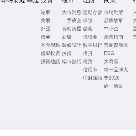
即時財經
專題
投資
樓市
理財
商業
港股
大市消息
定期存款
市場動態
美股
二手成交
保險
品牌故事
外匯
資助房屋
儲蓄
中小企
債券
新盤
強積金
創業指南
基金觀點
裝修設計
數字銀行
營商資源庫
虛擬投資
按揭
借貸
ESG
投資熱話
樓市熱話
稅務
大灣區
信用卡
經一品牌大
理財熱話
獎2026
經一活動