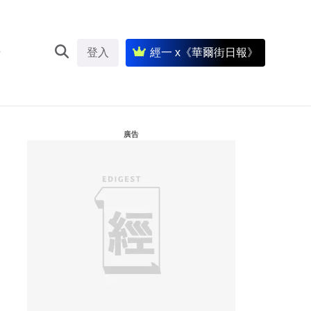
登入
經一 x《華爾街日報》
廣告