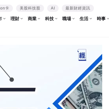
mon卡
美股科技股
AI
最新財經資訊
市
理財
商業
科技
職場
生活
時事