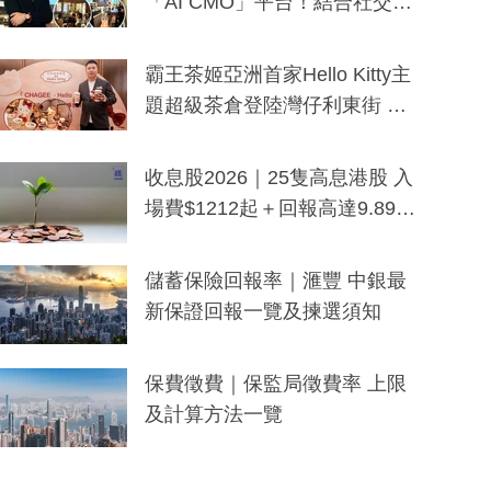
「AI CMO」平台！結合社交聆
聽與廣東話大模型 助中小企數
分鐘生成「貼地」宣傳短片
霸王茶姬亞洲首家Hello Kitty主
題超級茶倉登陸灣仔利東街 推
出首創「伯爵紅茶色」Hello Kitt
y及香港限定特調系列
收息股2026｜25隻高息港股 入
場費$1212起＋回報高達9.89
厘！持續更新
儲蓄保險回報率｜滙豐 中銀最
新保證回報一覽及揀選須知
保費徵費｜保監局徵費率 上限
及計算方法一覽