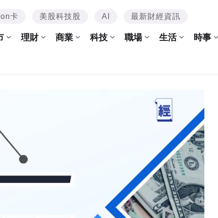
mon卡
美股科技股
AI
最新財經資訊
市
理財
商業
科技
職場
生活
時事