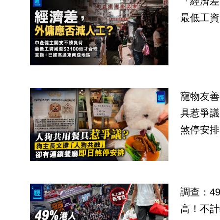
「經濟差
最低工資
寵物友善
具惹爭議
煞停安排
調查：4
高！不計