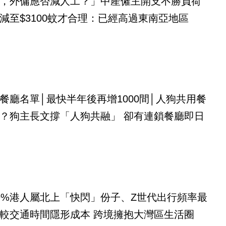
，外傭應否減人工？」中產僱主開支不勝負荷
減至$3100蚊才合理：已經高過東南亞地區
餐廳名單│最快半年後再增1000間│人狗共用餐
？狗主長文撐「人狗共融」 卻有連鎖餐廳即日
9%港人屬北上「快閃」份子、Z世代出行頻率最
較交通時間隱形成本 跨境擁抱大灣區生活圈