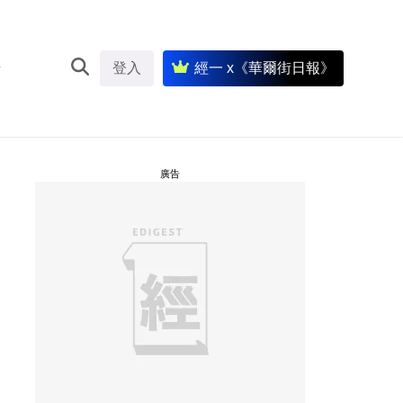
登入
經一 x《華爾街日報》
廣告