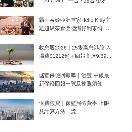
「AI CMO」平台！結合社交聆
聽與廣東話大模型 助中小企數
分鐘生成「貼地」宣傳短片
霸王茶姬亞洲首家Hello Kitty主
題超級茶倉登陸灣仔利東街 推
出首創「伯爵紅茶色」Hello Kitt
y及香港限定特調系列
收息股2026｜25隻高息港股 入
場費$1212起＋回報高達9.89
厘！持續更新
儲蓄保險回報率｜滙豐 中銀最
新保證回報一覽及揀選須知
保費徵費｜保監局徵費率 上限
及計算方法一覽