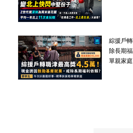
綜援戶轉
除長期福
單親家庭