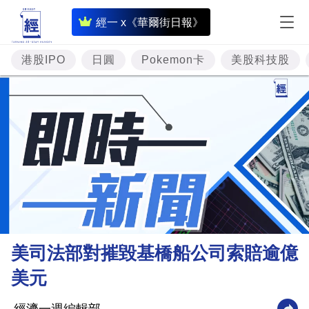
即
經一 x《華爾街日報》
時
財
港股IPO
日圓
Pokemon卡
美股科技股
經
專
題
投
資
樓
市
理
美司法部對摧毀基橋船公司索賠逾億
財
美元
商
業