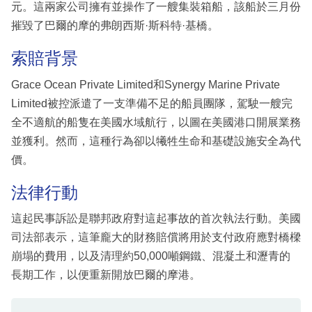
元。這兩家公司擁有並操作了一艘集裝箱船，該船於三月份
摧毀了巴爾的摩的弗朗西斯·斯科特·基橋。
索賠背景
Grace Ocean Private Limited和Synergy Marine Private
Limited被控派遣了一支準備不足的船員團隊，駕駛一艘完
全不適航的船隻在美國水域航行，以圖在美國港口開展業務
並獲利。然而，這種行為卻以犧牲生命和基礎設施安全為代
價。
法律行動
這起民事訴訟是聯邦政府對這起事故的首次執法行動。美國
司法部表示，這筆龐大的財務賠償將用於支付政府應對橋樑
崩塌的費用，以及清理約50,000噸鋼鐵、混凝土和瀝青的
長期工作，以便重新開放巴爾的摩港。