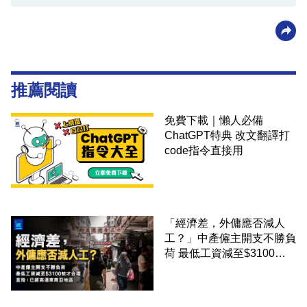
推薦閱讀
免費下載｜懶人必備
ChatGPT特典 改文翻譯打
code指令直接用
「經濟差，外傭應否減人
工？」中產僱主開支不勝負
荷 最低工資減至$3100蚊
才合理：已經高過東南亞地
區