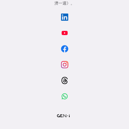
濟一週》
。