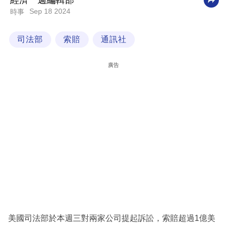
經濟一週編輯部
Sep 18 2024
時事
科
技
司法部
索賠
通訊社
職
場
廣告
生
活
時
事
專
欄
訂
閱
專
美國司法部於本週三對兩家公司提起訴訟，索賠超過1億美
區