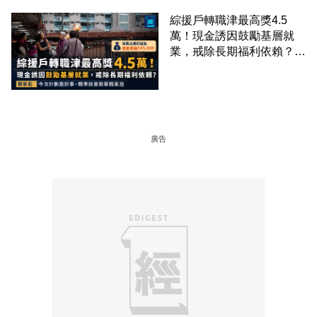
綜援戶轉職津最高獎4.5
萬！現金誘因鼓勵基層就
業，戒除長期福利依賴？鄧
家彪：今次計劃是好事，精
準扶貧助單親家庭
廣告