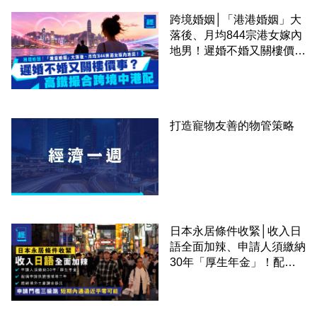
跨境婚姻│「港港婚姻」大
落後、月均844宗港女嫁內
地男！遲婚不婚又關樓價
事？高鐵撮合跨境中港配
打造寵物友善的物管策略
日本永居條件收緊│收入日
語全面加辣、申請人須繳納
30年「厚生年金」！配偶
申請快變慢 趕絕境外土豪
課金移居