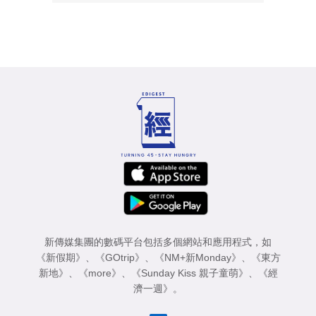
新傳媒集團的數碼平台包括多個網站和應用程式，如
《新假期》
、
《GOtrip》
、
《NM+新Monday》
、
《東方
新地》
、
《more》
、
《Sunday Kiss 親子童萌》
、
《經
濟一週》
。