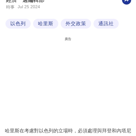
經濟一週編輯部
Jul 25 2024
時事
科
技
以色列
哈里斯
外交政策
通訊社
職
場
廣告
生
活
時
事
專
欄
訂
閱
專
哈里斯在考慮對以色列的立場時，必須處理與拜登和內塔尼
區