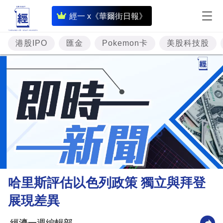
即
經一 x《華爾街日報》
時
財
港股IPO
匯金
Pokemon卡
美股科技股
經
專
題
投
資
樓
市
理
哈里斯評估以色列政策 獨立與拜登
財
展現差異
商
業