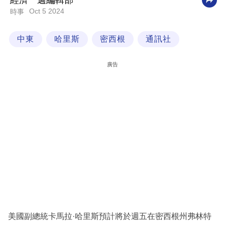
經濟一週編輯部
Oct 5 2024
時事
科
技
中東
哈里斯
密西根
通訊社
職
場
廣告
生
活
時
事
專
欄
訂
閱
專
美國副總統卡馬拉·哈里斯預計將於週五在密西根州弗林特
區