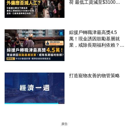
荷 最低工資減至$3100蚊
才合理：已經高過東南亞地
區
綜援戶轉職津最高獎4.5
萬！現金誘因鼓勵基層就
業，戒除長期福利依賴？鄧
家彪：今次計劃是好事，精
準扶貧助單親家庭
打造寵物友善的物管策略
廣告