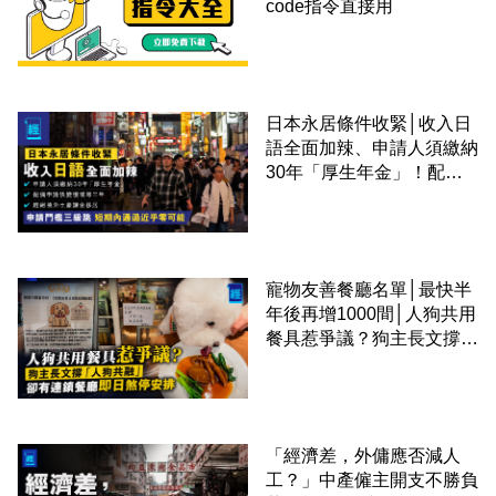
code指令直接用
日本永居條件收緊│收入日
語全面加辣、申請人須繳納
30年「厚生年金」！配偶
申請快變慢 趕絕境外土豪
課金移居
寵物友善餐廳名單│最快半
年後再增1000間│人狗共用
餐具惹爭議？狗主長文撐
「人狗共融」 卻有連鎖餐
廳即日煞停安排
「經濟差，外傭應否減人
工？」中產僱主開支不勝負