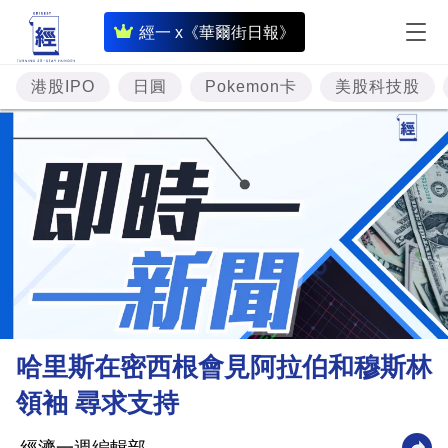
即
經一 x《華爾街日報》
時
財
港股IPO
日圓
Pokemon卡
美股科技股
經
專
題
投
資
樓
市
理
哈里斯在密西根會見阿拉伯和穆斯林
財
領袖 尋求支持
商
業