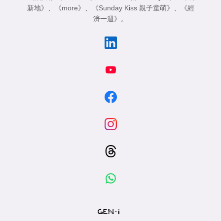
新地》
、
《more》
、
《Sunday Kiss 親子童萌》
、
《經
濟一週》
。