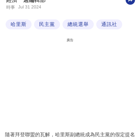
經濟一週編輯部
Jul 31 2024
時事
科
技
哈里斯
民主黨
總統選舉
通訊社
職
場
廣告
生
活
時
事
專
欄
訂
閱
專
隨著拜登聯盟的瓦解，哈里斯副總統成為民主黨的假定提名
區