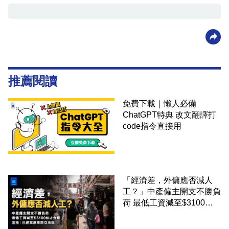
推薦閱讀
免費下載｜懶人必備
ChatGPT特典 改文翻譯打
code指令直接用
「經濟差，外傭應否減人
工？」中產僱主開支不勝負
荷 最低工資減至$3100蚊
才合理：已經高過東南亞地
區