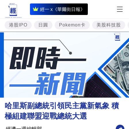
即
經一 x《華爾街日報》
時
財
港股IPO
日圓
Pokemon卡
美股科技股
經
專
題
投
資
樓
市
理
哈里斯副總統引領民主黨新氣象 積
財
極組建聯盟迎戰總統大選
商
業