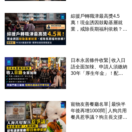
綜援戶轉職津最高獎4.5
萬！現金誘因鼓勵基層就
業，戒除長期福利依賴？鄧
家彪：今次計劃是好事，精
準扶貧助單親家庭
日本永居條件收緊│收入日
語全面加辣、申請人須繳納
30年「厚生年金」！配偶
申請快變慢 趕絕境外土豪
課金移居
寵物友善餐廳名單│最快半
年後再增1000間│人狗共用
餐具惹爭議？狗主長文撐
「人狗共融」 卻有連鎖餐
廳即日煞停安排