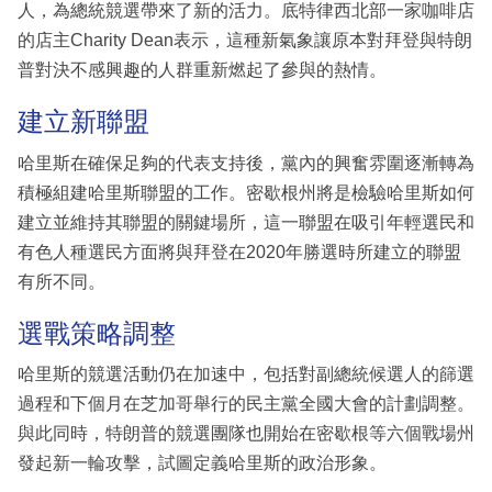
人，為總統競選帶來了新的活力。底特律西北部一家咖啡店
的店主Charity Dean表示，這種新氣象讓原本對拜登與特朗
普對決不感興趣的人群重新燃起了參與的熱情。
建立新聯盟
哈里斯在確保足夠的代表支持後，黨內的興奮雰圍逐漸轉為
積極組建哈里斯聯盟的工作。密歇根州將是檢驗哈里斯如何
建立並維持其聯盟的關鍵場所，這一聯盟在吸引年輕選民和
有色人種選民方面將與拜登在2020年勝選時所建立的聯盟
有所不同。
選戰策略調整
哈里斯的競選活動仍在加速中，包括對副總統候選人的篩選
過程和下個月在芝加哥舉行的民主黨全國大會的計劃調整。
與此同時，特朗普的競選團隊也開始在密歇根等六個戰場州
發起新一輪攻擊，試圖定義哈里斯的政治形象。