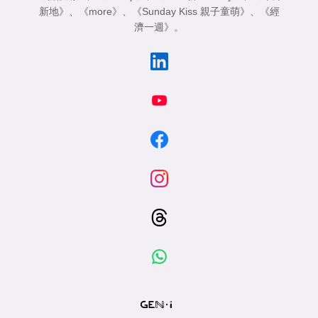
新地》
、
《more》
、
《Sunday Kiss 親子童萌》
、
《經
濟一週》
。