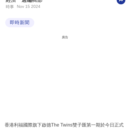
經濟一週編輯部
Nov 15 2024
時事
科
技
即時新聞
職
場
廣告
生
活
時
事
專
欄
訂
閱
專
香港利福國際旗下啟德The Twins雙子匯第一期於今日正式
區