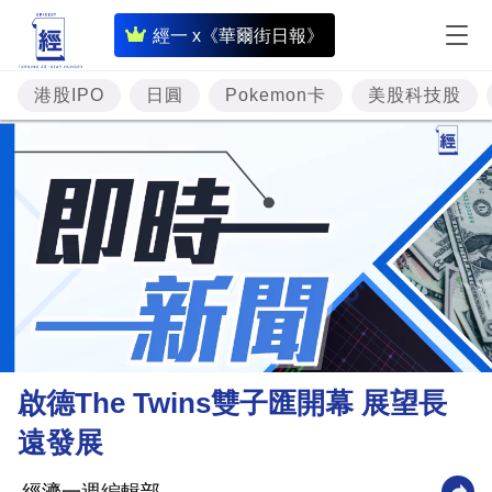
即
經一 x《華爾街日報》
時
財
港股IPO
日圓
Pokemon卡
美股科技股
經
專
題
投
資
樓
市
理
啟德The Twins雙子匯開幕 展望長
財
遠發展
商
業