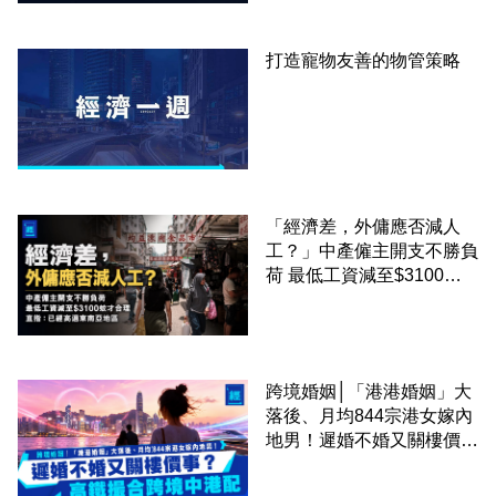
打造寵物友善的物管策略
「經濟差，外傭應否減人
工？」中產僱主開支不勝負
荷 最低工資減至$3100蚊
才合理：已經高過東南亞地
區
跨境婚姻│「港港婚姻」大
落後、月均844宗港女嫁內
地男！遲婚不婚又關樓價
事？高鐵撮合跨境中港配