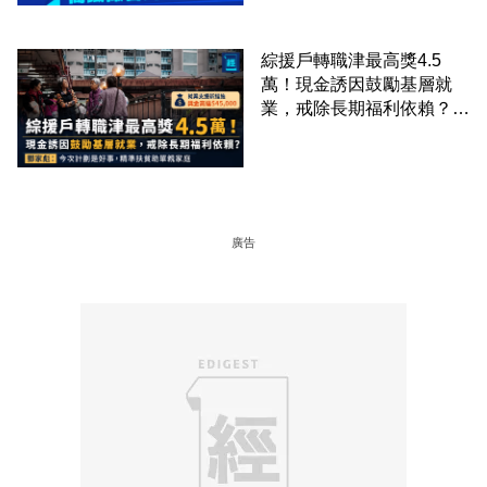
綜援戶轉職津最高獎4.5
萬！現金誘因鼓勵基層就
業，戒除長期福利依賴？鄧
家彪：今次計劃是好事，精
準扶貧助單親家庭
廣告