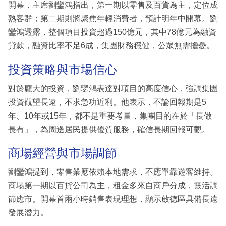
開幕，主席劉鑾鴻指出，第一期以零售及百貨為主，定位成
熟客群；第二期則將聚焦年輕消費者，預計明年中開幕。劉
鑾鴻透露，整個項目投資超過150億元，其中78億元為融資
貸款，融資比率不足6成，集團財務穩健，公眾無需擔憂。
投資策略與市場信心
對於龐大的投資，劉鑾鴻表達對項目的高度信心，強調集團
投資觀望長遠，不求急功近利。他表示，不論回報期是5
年、10年或15年，都不是重要考量，集團目的在於「長做
長有」，為周邊居民提供優質服務，確信長期回報可觀。
商場經營與市場調節
劉鑾鴻提到，零售業應依賴本地需求，不應單靠遊客維持。
商場第一期以百貨公司為主，租金多來自商戶分成，靈活調
節應市。開幕首兩小時銷售表現理想，顯示啟德區具備長遠
發展潛力。