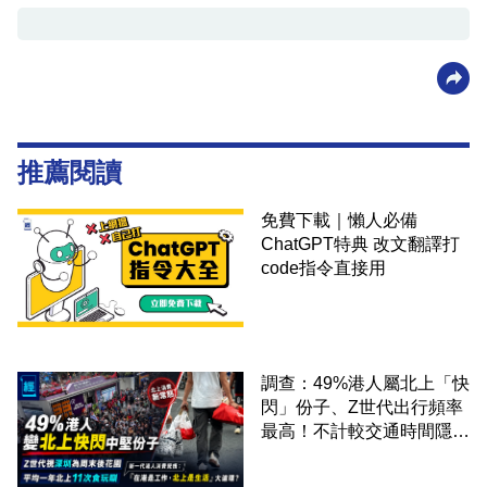
推薦閱讀
免費下載｜懶人必備
ChatGPT特典 改文翻譯打
code指令直接用
調查：49%港人屬北上「快
閃」份子、Z世代出行頻率
最高！不計較交通時間隱形
成本 跨境擁抱大灣區生活
圈