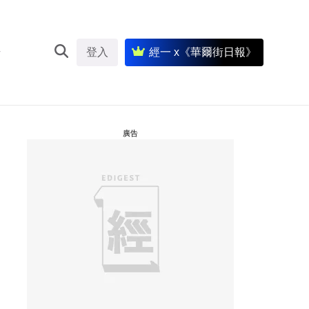
登入
經一 x《華爾街日報》
廣告