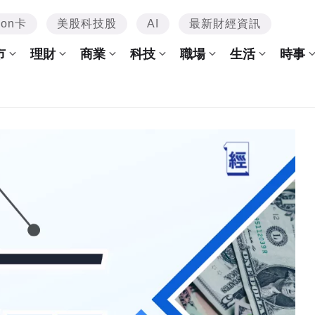
mon卡
美股科技股
AI
最新財經資訊
市
理財
商業
科技
職場
生活
時事