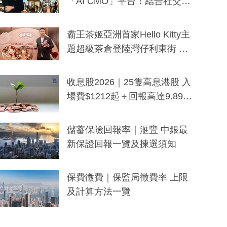
「AI CMO」平台！結合社交聆
聽與廣東話大模型 助中小企數
分鐘生成「貼地」宣傳短片
霸王茶姬亞洲首家Hello Kitty主
題超級茶倉登陸灣仔利東街 推
出首創「伯爵紅茶色」Hello Kitt
y及香港限定特調系列
收息股2026｜25隻高息港股 入
場費$1212起＋回報高達9.89
厘！持續更新
儲蓄保險回報率｜滙豐 中銀最
新保證回報一覽及揀選須知
保費徵費｜保監局徵費率 上限
及計算方法一覽