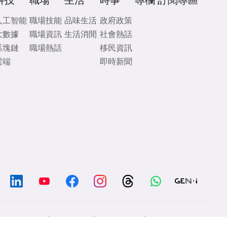
科技
職場
生活
時事
專欄
訂閱專區
人工智能
職場技能
品味生活
政府政策
大數據
職場資訊
生活消閒
社會熱話
區塊鏈
職場熱話
移民資訊
雲端
即時新聞
/
/
/
Chat with us
Contacts
Disclaimer
Privacy Policy