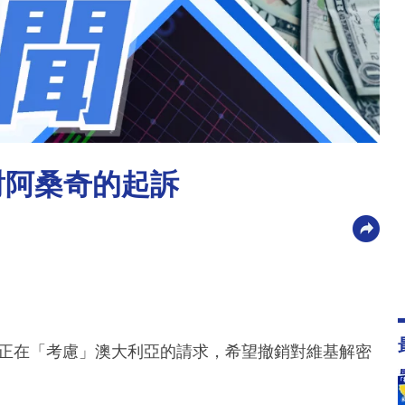
對阿桑奇的起訴
府正在「考慮」澳大利亞的請求，希望撤銷對維基解密