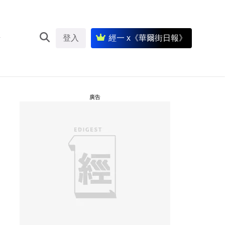
登入
經一 x《華爾街日報》
廣告