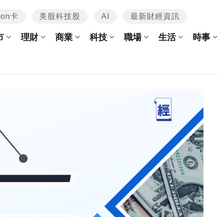
mon卡
美股科技股
AI
最新財經資訊
市
理財
商業
科技
職場
生活
時事