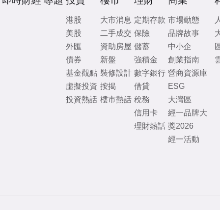
即時財經
專題
投資
樓市
理財
商業
港股
大市消息
定期存款
市場動態
美股
二手成交
保險
品牌故事
外匯
資助房屋
儲蓄
中小企
債券
新盤
強積金
創業指南
基金觀點
裝修設計
數字銀行
營商資源庫
虛擬投資
按揭
借貸
ESG
投資熱話
樓市熱話
稅務
大灣區
信用卡
經一品牌大
理財熱話
獎2026
經一活動