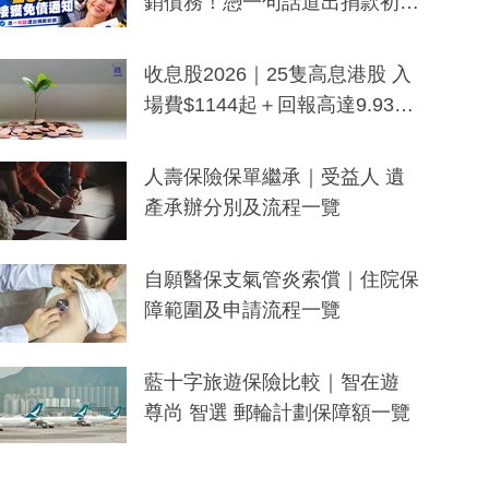
銷債務！憑一句話道出捐款初
衷：加州26萬人接獲免債通知、
一度被誤當詐騙手段
收息股2026｜25隻高息港股 入
場費$1144起＋回報高達9.93
厘！持續更新
人壽保險保單繼承｜受益人 遺
產承辦分別及流程一覽
自願醫保支氣管炎索償｜住院保
障範圍及申請流程一覽
藍十字旅遊保險比較｜智在遊
尊尚 智選 郵輪計劃保障額一覽