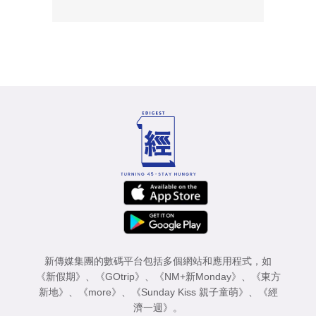
新傳媒集團的數碼平台包括多個網站和應用程式，如
《新假期》
、
《GOtrip》
、
《NM+新Monday》
、
《東方
新地》
、
《more》
、
《Sunday Kiss 親子童萌》
、
《經
濟一週》
。