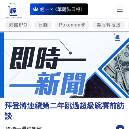
即
經一 x《華爾街日報》
時
財
港股IPO
日圓
Pokemon卡
美股科技股
經
專
題
投
資
樓
市
理
拜登將連續第二年跳過超級碗賽前訪
財
談
商
業