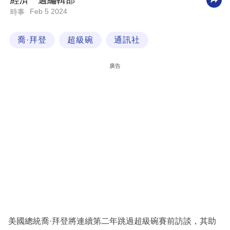
經濟一週編輯部
Feb 5 2024
時事
科
技
喬·拜登
超級碗
通訊社
職
場
廣告
生
活
時
事
專
欄
訂
閱
專
美國總統喬·拜登將連續第二年跳過超級碗賽前訪談，其助
區