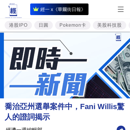
即
經一 x《華爾街日報》
時
財
港股IPO
日圓
Pokemon卡
美股科技股
經
專
題
投
資
樓
市
理
喬治亞州選舉案件中，Fani Willis驚
財
人的證詞揭示
商
業