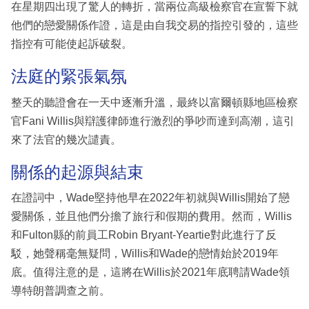
在星期四出現了驚人的轉折，當兩位高級檢察官在宣誓下就
他們的戀愛關係作證，這是由自我交易的指控引發的，這些
指控有可能使起訴破裂。
法庭的緊張氣氛
整天的聽證會在一天中逐漸升溫，最終以富爾頓縣地區檢察
官Fani Willis與辯護律師進行激烈的爭吵而達到高潮，這引
來了法官的幾次譴責。
關係的起源與結束
在證詞中，Wade堅持他早在2022年初就與Willis開始了戀
愛關係，並且他們分擔了旅行和假期的費用。然而，Willis
和Fulton縣的前員工Robin Bryant-Yeartie對此進行了反
駁，她聲稱毫無疑問，Willis和Wade的戀情始於2019年
底。值得注意的是，這將在Willis於2021年底聘請Wade領
導特朗普調查之前。