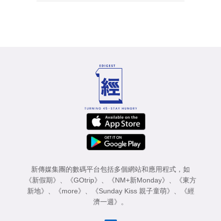
新傳媒集團的數碼平台包括多個網站和應用程式，如
《新假期》
、
《GOtrip》
、
《NM+新Monday》
、
《東方
新地》
、
《more》
、
《Sunday Kiss 親子童萌》
、
《經
濟一週》
。