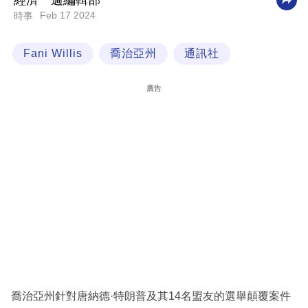
經濟一週編輯部
Feb 17 2024
時事
科
技
Fani Willis
喬治亞州
通訊社
職
場
廣告
生
活
時
事
專
欄
訂
閱
專
喬治亞州針對唐納德·特朗普及其14名盟友的選舉顛覆案件
區