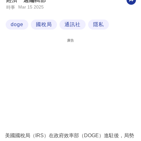
經濟一週編輯部
Mar 15 2025
時事
科
技
doge
國稅局
通訊社
隱私
職
場
廣告
生
活
時
事
專
欄
訂
閱
專
美國國稅局（IRS）在政府效率部（DOGE）進駐後，局勢
區