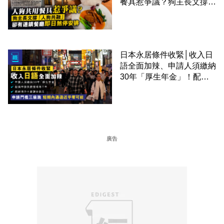
餐具惹爭議？狗主長文撐
「人狗共融」 卻有連鎖餐
廳即日煞停安排
日本永居條件收緊│收入日
語全面加辣、申請人須繳納
30年「厚生年金」！配偶
申請快變慢 趕絕境外土豪
課金移居
廣告