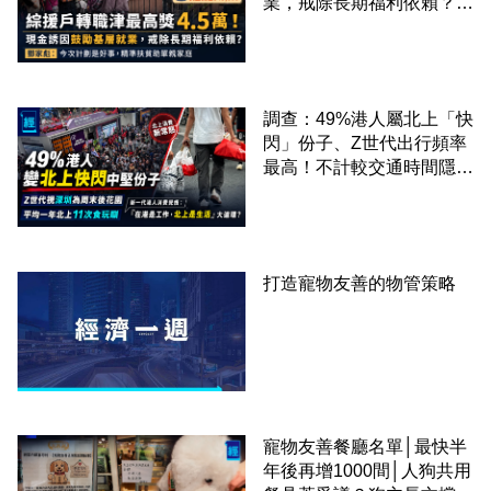
業，戒除長期福利依賴？鄧
家彪：今次計劃是好事，精
準扶貧助單親家庭
調查：49%港人屬北上「快
閃」份子、Z世代出行頻率
最高！不計較交通時間隱形
成本 跨境擁抱大灣區生活
圈
打造寵物友善的物管策略
寵物友善餐廳名單│最快半
年後再增1000間│人狗共用