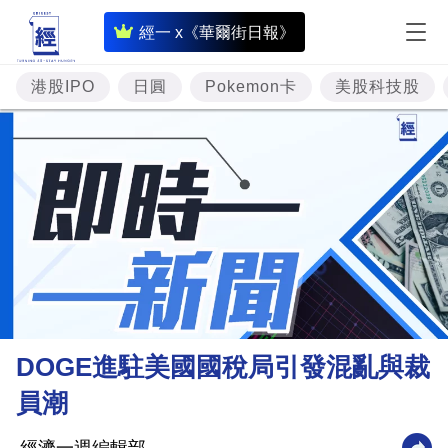
即
經一 x《華爾街日報》
時
財
港股IPO
日圓
Pokemon卡
美股科技股
經
專
題
投
資
樓
市
理
DOGE進駐美國國稅局引發混亂與裁
財
員潮
商
業