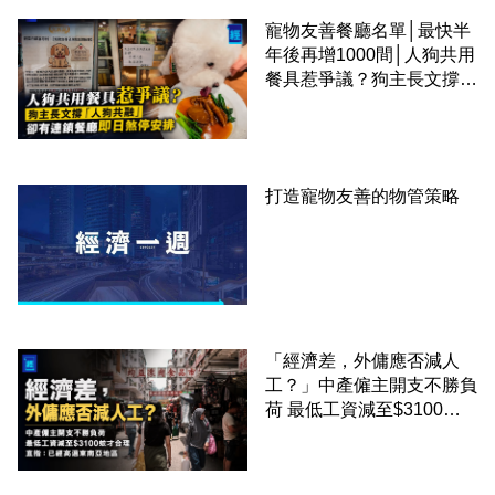
寵物友善餐廳名單│最快半
年後再增1000間│人狗共用
餐具惹爭議？狗主長文撐
「人狗共融」 卻有連鎖餐
廳即日煞停安排
打造寵物友善的物管策略
「經濟差，外傭應否減人
工？」中產僱主開支不勝負
荷 最低工資減至$3100蚊
才合理：已經高過東南亞地
區