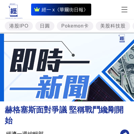
即
經一 x《華爾街日報》
時
財
港股IPO
日圓
Pokemon卡
美股科技股
經
專
題
投
資
樓
市
理
赫格塞斯面對爭議 堅稱戰鬥纔剛開
財
始
商
業