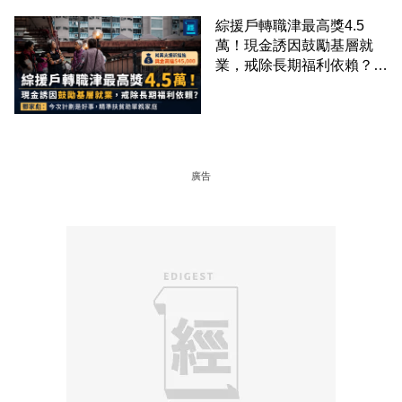
綜援戶轉職津最高獎4.5
萬！現金誘因鼓勵基層就
業，戒除長期福利依賴？鄧
家彪：今次計劃是好事，精
準扶貧助單親家庭
廣告