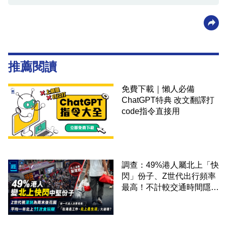
推薦閱讀
免費下載｜懶人必備
ChatGPT特典 改文翻譯打
code指令直接用
調查：49%港人屬北上「快
閃」份子、Z世代出行頻率
最高！不計較交通時間隱形
成本 跨境擁抱大灣區生活
圈