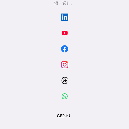
濟一週》
。