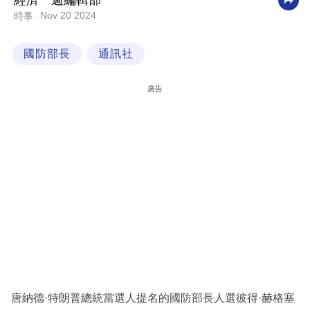
經濟一週編輯部
Nov 20 2024
時事
科
技
國防部長
通訊社
職
場
廣告
生
活
時
事
專
欄
訂
閱
專
唐納德·特朗普總統當選人提名的國防部長人選彼得·赫格塞
區