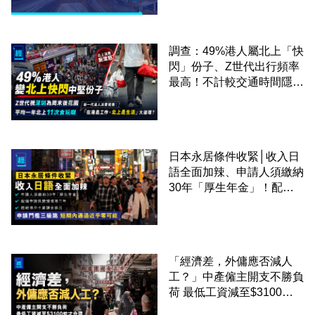
調查：49%港人屬北上「快
閃」份子、Z世代出行頻率
最高！不計較交通時間隱形
成本 跨境擁抱大灣區生活
圈
日本永居條件收緊│收入日
語全面加辣、申請人須繳納
30年「厚生年金」！配偶
申請快變慢 趕絕境外土豪
課金移居
「經濟差，外傭應否減人
工？」中產僱主開支不勝負
荷 最低工資減至$3100蚊
才合理：已經高過東南亞地