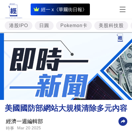
即
經一 x《華爾街日報》
時
財
港股IPO
日圓
Pokemon卡
美股科技股
經
專
題
投
資
樓
市
理
美國國防部網站大規模清除多元內容
財
商
經濟一週編輯部
Mar 20 2025
時事
業