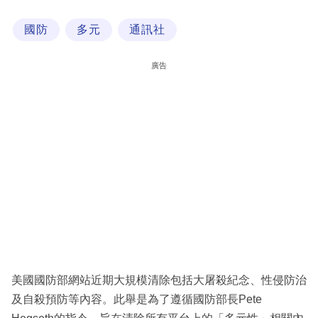
科
國防
多元
通訊社
技
職
廣告
場
生
活
時
事
專
欄
訂
閱
美國國防部網站近期大規模清除包括大屠殺紀念、性侵防治
專
及自殺預防等內容。此舉是為了遵循國防部長Pete
區