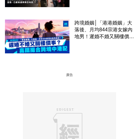
區
跨境婚姻│「港港婚姻」大
落後、月均844宗港女嫁內
地男！遲婚不婚又關樓價
事？高鐵撮合跨境中港配
廣告