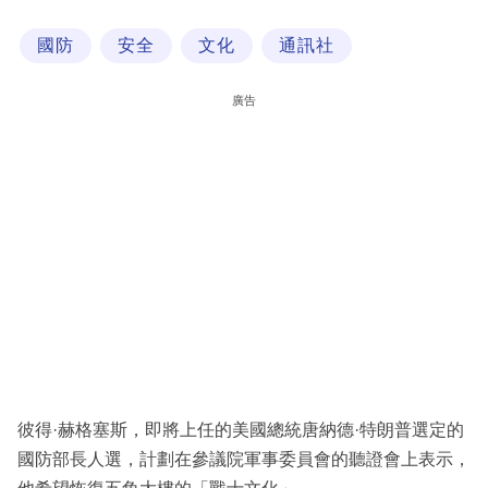
科
國防
安全
文化
通訊社
技
職
廣告
場
生
活
時
事
專
欄
訂
閱
彼得·赫格塞斯，即將上任的美國總統唐納德·特朗普選定的
專
國防部長人選，計劃在參議院軍事委員會的聽證會上表示，
區