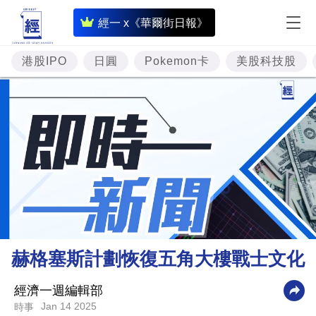
即
經一 x《華爾街日報》
時
財
港股IPO
日圓
Pokemon卡
美股科技股
經
專
題
投
資
樓
市
理
赫格塞斯計劃恢復五角大樓戰士文化
財
商
經濟一週編輯部
Jan 14 2025
時事
業