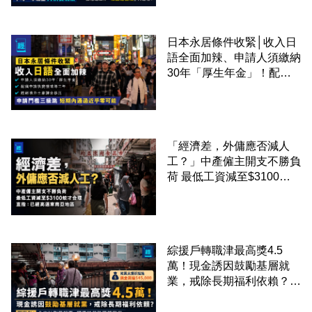
日本永居條件收緊│收入日
語全面加辣、申請人須繳納
30年「厚生年金」！配偶
申請快變慢 趕絕境外土豪
課金移居
「經濟差，外傭應否減人
工？」中產僱主開支不勝負
荷 最低工資減至$3100蚊
才合理：已經高過東南亞地
區
綜援戶轉職津最高獎4.5
萬！現金誘因鼓勵基層就
業，戒除長期福利依賴？鄧
家彪：今次計劃是好事，精
準扶貧助單親家庭