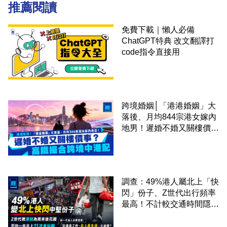
推薦閱讀
免費下載｜懶人必備
ChatGPT特典 改文翻譯打
code指令直接用
跨境婚姻│「港港婚姻」大
落後、月均844宗港女嫁內
地男！遲婚不婚又關樓價
事？高鐵撮合跨境中港配
調查：49%港人屬北上「快
閃」份子、Z世代出行頻率
最高！不計較交通時間隱形
成本 跨境擁抱大灣區生活
圈