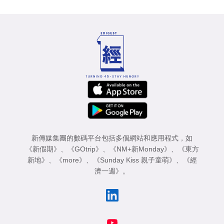
新傳媒集團的數碼平台包括多個網站和應用程式，如
《新假期》
、
《GOtrip》
、
《NM+新Monday》
、
《東方
新地》
、
《more》
、
《Sunday Kiss 親子童萌》
、
《經
濟一週》
。