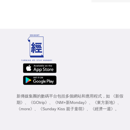
新傳媒集團的數碼平台包括多個網站和應用程式，如
《新假
期》
、
《GOtrip》
、
《NM+新Monday》
、
《東方新地》
、
《more》
、
《Sunday Kiss 親子童萌》
、
《經濟一週》
。