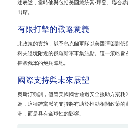
述表述，當時他與包括美國總統喬·拜登、聯合參
出席。
有限打擊的戰略意義
此政策的實施，賦予烏克蘭軍隊以美國彈藥對俄
科夫邊境附近的俄羅斯軍事集結點。這一策略旨
摧毀俄軍的炮兵陣地。
國際支持與未來展望
奧斯汀強調，儘管美國國會通過安全援助方案耗
為，這種跨黨派的支持將有助於推動相關政策的
洲，而是具有全球性的影響。