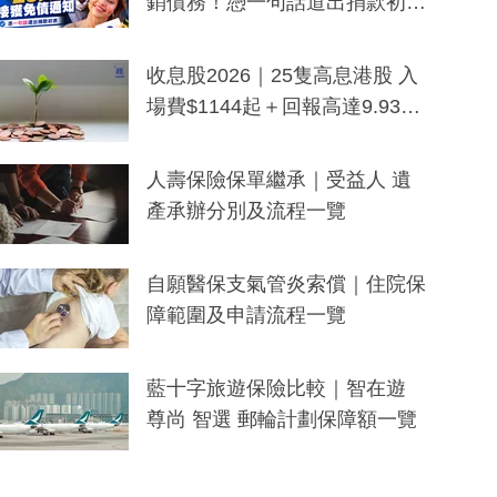
銷債務！憑一句話道出捐款初
衷：加州26萬人接獲免債通知、
一度被誤當詐騙手段
收息股2026｜25隻高息港股 入
場費$1144起＋回報高達9.93
厘！持續更新
人壽保險保單繼承｜受益人 遺
產承辦分別及流程一覽
自願醫保支氣管炎索償｜住院保
障範圍及申請流程一覽
藍十字旅遊保險比較｜智在遊
尊尚 智選 郵輪計劃保障額一覽