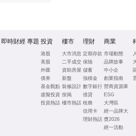
即時財經
專題
投資
樓市
理財
商業
港股
大市消息
定期存款
市場動態
美股
二手成交
保險
品牌故事
外匯
資助房屋
儲蓄
中小企
債券
新盤
強積金
創業指南
基金觀點
裝修設計
數字銀行
營商資源庫
虛擬投資
按揭
借貸
ESG
投資熱話
樓市熱話
稅務
大灣區
信用卡
經一品牌大
理財熱話
獎2026
經一活動