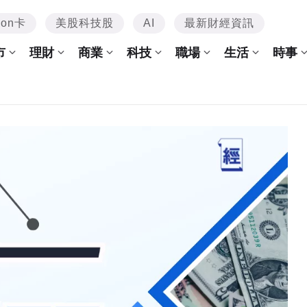
mon卡
美股科技股
AI
最新財經資訊
市
理財
商業
科技
職場
生活
時事