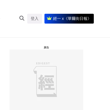
登入
經一 x《華爾街日報》
廣告