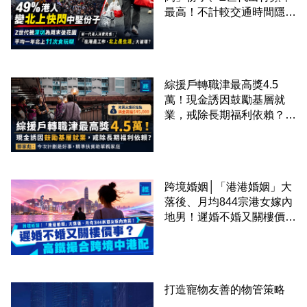
最高！不計較交通時間隱形
成本 跨境擁抱大灣區生活
圈
綜援戶轉職津最高獎4.5
萬！現金誘因鼓勵基層就
業，戒除長期福利依賴？鄧
家彪：今次計劃是好事，精
準扶貧助單親家庭
跨境婚姻│「港港婚姻」大
落後、月均844宗港女嫁內
地男！遲婚不婚又關樓價
事？高鐵撮合跨境中港配
打造寵物友善的物管策略