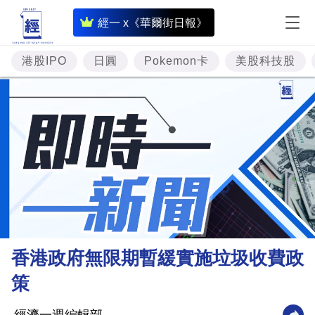
即
經一 x《華爾街日報》
時
財
港股IPO
日圓
Pokemon卡
美股科技股
經
專
題
投
資
樓
市
理
香港政府無限期暫緩實施垃圾收費政
財
策
商
業