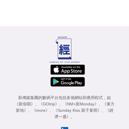
新傳媒集團的數碼平台包括多個網站和應用程式，如
《新假期》
、
《GOtrip》
、
《NM+新Monday》
、
《東方
新地》
、
《more》
、
《Sunday Kiss 親子童萌》
、
《經
濟一週》
。