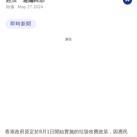
經濟一週編輯部
May 27 2024
時事
科
技
即時新聞
職
場
廣告
生
活
時
事
專
欄
訂
閱
專
香港政府原定於8月1日開始實施的垃圾收費政策，因應民
區