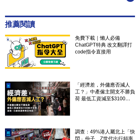
推薦閱讀
免費下載｜懶人必備
ChatGPT特典 改文翻譯打
code指令直接用
「經濟差，外傭應否減人
工？」中產僱主開支不勝負
荷 最低工資減至$3100蚊
才合理：已經高過東南亞地
區
調查：49%港人屬北上「快
閃」份子、Z世代出行頻率