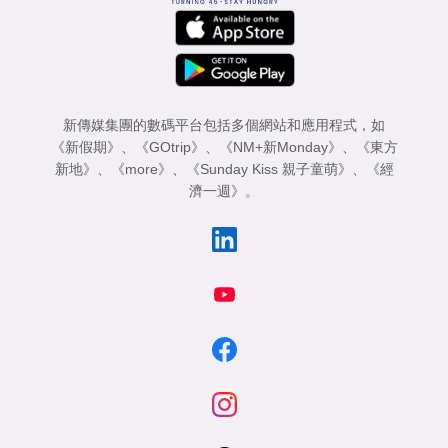
新傳媒集團的數碼平台包括多個網站和應用程式，如
《新假期》
、
《GOtrip》
、
《NM+新Monday》
、
《東方
新地》
、
《more》
、
《Sunday Kiss 親子童萌》
、
《經
濟一週》
。