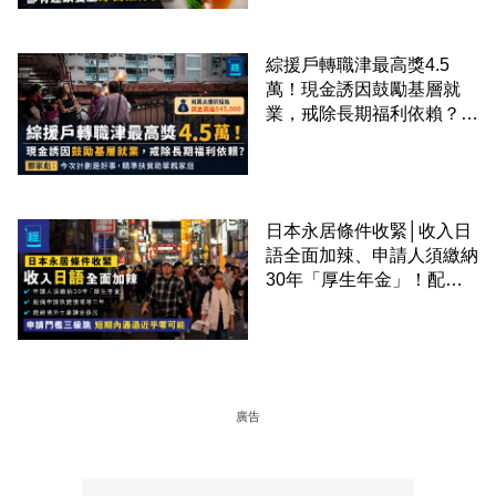
綜援戶轉職津最高獎4.5
萬！現金誘因鼓勵基層就
業，戒除長期福利依賴？鄧
家彪：今次計劃是好事，精
準扶貧助單親家庭
日本永居條件收緊│收入日
語全面加辣、申請人須繳納
30年「厚生年金」！配偶
申請快變慢 趕絕境外土豪
課金移居
廣告