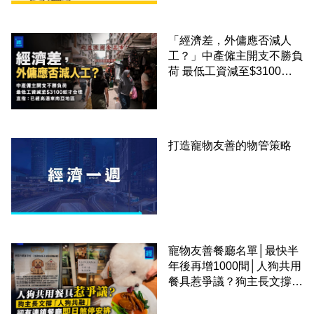
「經濟差，外傭應否減人
工？」中產僱主開支不勝負
荷 最低工資減至$3100蚊
才合理：已經高過東南亞地
區
打造寵物友善的物管策略
寵物友善餐廳名單│最快半
年後再增1000間│人狗共用
餐具惹爭議？狗主長文撐
「人狗共融」 卻有連鎖餐
廳即日煞停安排