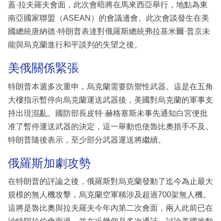
蓋·拉夫羅夫會面，此次會晤將在馬來西亞舉行，地點為東
南亞國家聯盟（ASEAN）的會議邊會。此次會談發生在美
國總統唐納德·特朗普表達對俄羅斯總統弗拉基米爾·普京未
能與烏克蘭進行和平談判的失望之後。
美俄關係緊張
特朗普本週多次重申，烏克蘭需要防禦性武器。這是在五角
大樓指示暫停向烏克蘭運送武器後，美國對烏克蘭的軍事支
持出現混亂。國防部長皮特·赫格塞斯未事先通知白宮便批
准了暫停運送武器的決定，這一舉動也使魯比奧措手不及。
特朗普隨後表示，至少部分武器運送將繼續。
俄羅斯加劇攻勢
在特朗普的評論之後，俄羅斯對烏克蘭發動了迄今為止最大
規模的無人機攻擊，烏克蘭空軍稱涉及超過700架無人機。
這將是魯比奧與拉夫羅夫今年內第二次會面，兩人此前已在