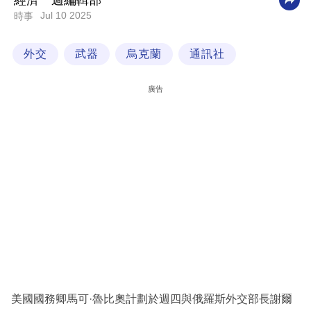
經濟一週編輯部
Jul 10 2025
時事
科
技
外交
武器
烏克蘭
通訊社
職
場
廣告
生
活
時
事
專
欄
訂
閱
專
美國國務卿馬可·魯比奧計劃於週四與俄羅斯外交部長謝爾
區