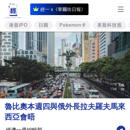
即
經一 x《華爾街日報》
時
財
港股IPO
日圓
Pokemon卡
美股科技股
經
專
題
投
資
樓
市
理
魯比奧本週四與俄外長拉夫羅夫馬來
財
西亞會晤
商
業