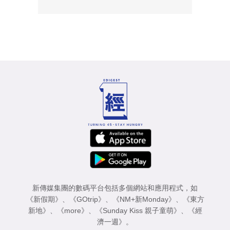
新傳媒集團的數碼平台包括多個網站和應用程式，如
《新假期》
、
《GOtrip》
、
《NM+新Monday》
、
《東方
新地》
、
《more》
、
《Sunday Kiss 親子童萌》
、
《經
濟一週》
。