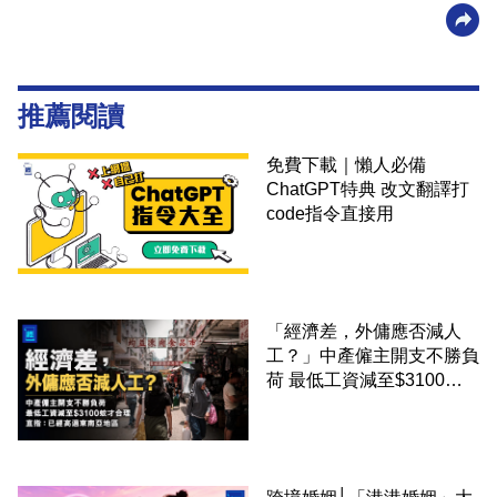
推薦閱讀
免費下載｜懶人必備
ChatGPT特典 改文翻譯打
code指令直接用
「經濟差，外傭應否減人
工？」中產僱主開支不勝負
荷 最低工資減至$3100蚊
才合理：已經高過東南亞地
區