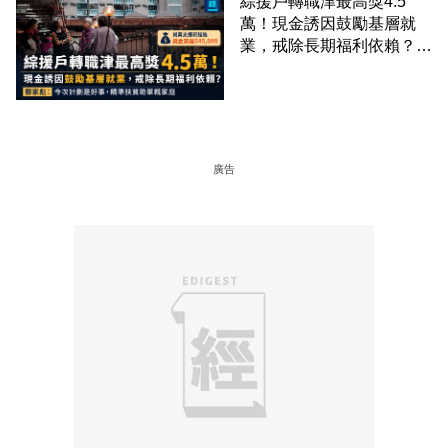
綜援戶轉職津最高獎4.5
萬！現金誘因鼓勵基層就
業，戒除長期福利依賴？鄧
家彪：今次計劃是好事，精
準扶貧助單親家庭
廣告