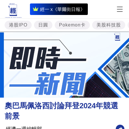
即
經一 x《華爾街日報》
時
財
港股IPO
日圓
Pokemon卡
美股科技股
經
專
題
投
資
樓
市
理
奧巴馬佩洛西討論拜登2024年競選
財
前景
商
業