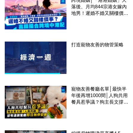
跨境婚姻│「港港婚姻」大
落後、月均844宗港女嫁內
地男！遲婚不婚又關樓價
事？高鐵撮合跨境中港配
打造寵物友善的物管策略
寵物友善餐廳名單│最快半
年後再增1000間│人狗共用
餐具惹爭議？狗主長文撐
「人狗共融」 卻有連鎖餐
廳即日煞停安排