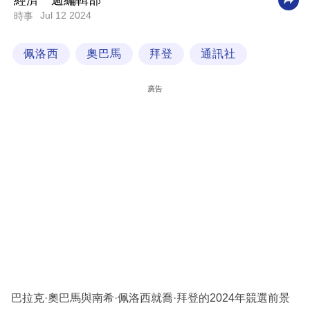
經濟一週編輯部
Jul 12 2024
時事
科
技
佩洛西
奧巴馬
拜登
通訊社
職
場
廣告
生
活
時
事
專
欄
訂
閱
專
巴拉克·奧巴馬與南希·佩洛西就喬·拜登的2024年競選前景
區