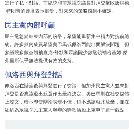
進行了私下對話。前總統和前眾議院議長對拜登擊敗唐納德
·特朗普的難度表示擔憂，對未來的策略感到不確定。
民主黨內部呼籲
民主黨急於結束內部的紛爭，希望能重新集中精力對抗前總
統。許多黨內成員希望奧巴馬或佩洛西能出面解決問題，但
參議院多數黨領袖查克·舒默和眾議院少數黨領袖哈基姆·傑
弗里斯似乎無法提供有效的支持。
佩洛西與拜登對話
佩洛西在辯論後與拜登進行了交談，但加州民主黨人並未對
拜登是否應該退出競選作出最終決定。奧巴馬則在社交媒體
上發文，暗示即使辯論表現不佳，也不應該就此放棄，並在
紐約為眾議院民主黨人舉辦的籌款活動上重申了這一觀點。