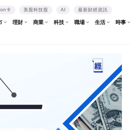
mon卡
美股科技股
AI
最新財經資訊
市
理財
商業
科技
職場
生活
時事