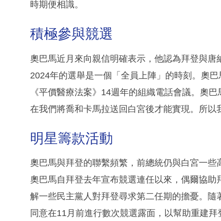
時期便相識。
積極參與競選
奧巴馬近月來向親信明確表示，他認為拜登與唐
2024年的選舉是一個「全員上陣」的時刻。奧
《平價醫療法案》14週年的組織電話會議。奧
在我們將喬和卡馬拉送回白宮後才能實現。所以
明星籌款活動
奧巴馬與拜登的聯繫頻繁，前總統仍與白宮一些
奧巴馬自拜登去年宣布競選連任以來，偶爾協助
解一些民主黨人對拜登尋求第二任期的擔憂。隨
同意在11月前進行數次競選露面，以幫助重建拜登