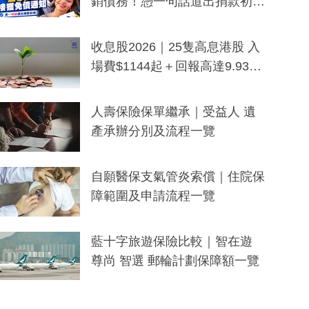
銷債務！憑一句話道出捐款初
衷：加州26萬人接獲免債通知、
一度被誤當詐騙手段
收息股2026｜25隻高息港股 入
場費$1144起＋回報高達9.93
厘！持續更新
人壽保險保單繼承｜受益人 遺
產承辦分別及流程一覽
自願醫保支氣管炎索償｜住院保
障範圍及申請流程一覽
藍十字旅遊保險比較｜智在遊
尊尚 智選 郵輪計劃保障額一覽