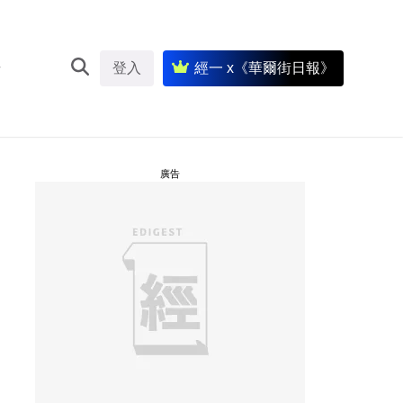
登入
經一 x《華爾街日報》
廣告