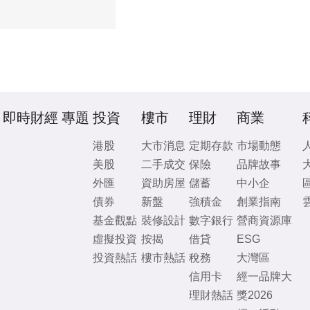
即時財經
專題
投資
樓市
理財
商業
港股
大市消息
定期存款
市場動態
美股
二手成交
保險
品牌故事
外匯
資助房屋
儲蓄
中小企
債券
新盤
強積金
創業指南
基金觀點
裝修設計
數字銀行
營商資源庫
虛擬投資
按揭
借貸
ESG
投資熱話
樓市熱話
稅務
大灣區
信用卡
經一品牌大
理財熱話
獎2026