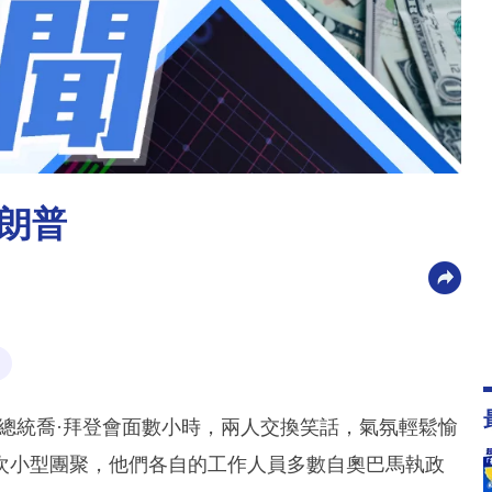
朗普
總統喬·拜登會面數小時，兩人交換笑話，氣氛輕鬆愉
次小型團聚，他們各自的工作人員多數自奧巴馬執政