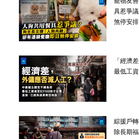
寵物友善
具惹爭議
煞停安排
「經濟差
最低工資
綜援戶轉
除長期福