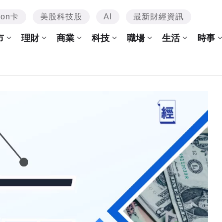
mon卡
美股科技股
AI
最新財經資訊
市
理財
商業
科技
職場
生活
時事