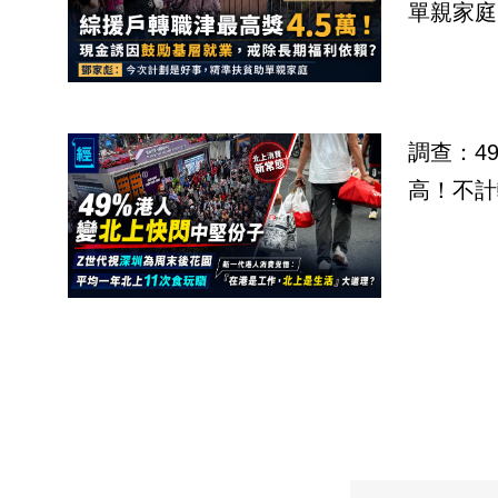
單親家庭
調查：4
高！不計