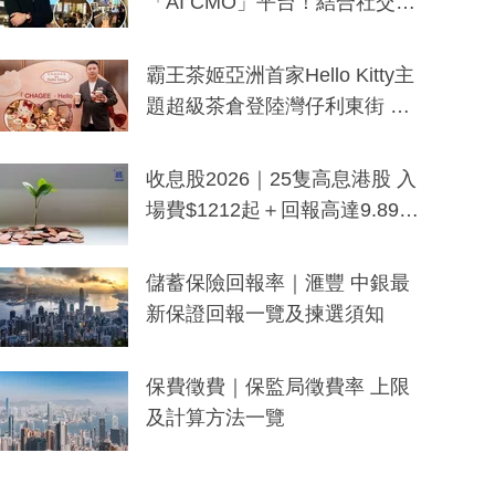
「AI CMO」平台！結合社交聆
聽與廣東話大模型 助中小企數
分鐘生成「貼地」宣傳短片
霸王茶姬亞洲首家Hello Kitty主
題超級茶倉登陸灣仔利東街 推
出首創「伯爵紅茶色」Hello Kitt
y及香港限定特調系列
收息股2026｜25隻高息港股 入
場費$1212起＋回報高達9.89
厘！持續更新
儲蓄保險回報率｜滙豐 中銀最
新保證回報一覽及揀選須知
保費徵費｜保監局徵費率 上限
及計算方法一覽