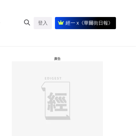
登入
經一 x《華爾街日報》
廣告