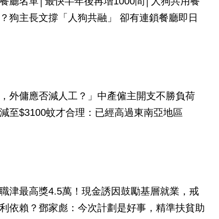
餐廳名單│最快半年後再增1000間│人狗共用餐
？狗主長文撐「人狗共融」 卻有連鎖餐廳即日
，外傭應否減人工？」中產僱主開支不勝負荷
減至$3100蚊才合理：已經高過東南亞地區
職津最高獎4.5萬！現金誘因鼓勵基層就業，戒
利依賴？鄧家彪：今次計劃是好事，精準扶貧助