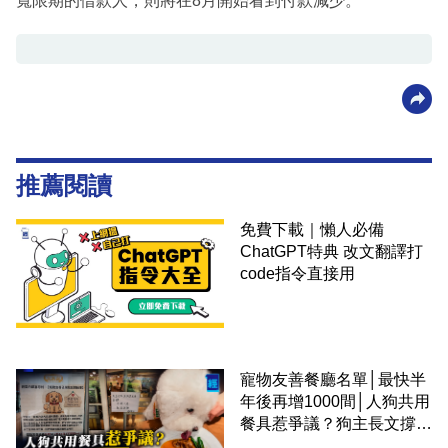
寬限期的借款人，則將在8月開始看到付款減少。
推薦閱讀
免費下載｜懶人必備
ChatGPT特典 改文翻譯打
code指令直接用
寵物友善餐廳名單│最快半
年後再增1000間│人狗共用
餐具惹爭議？狗主長文撐
「人狗共融」 卻有連鎖餐