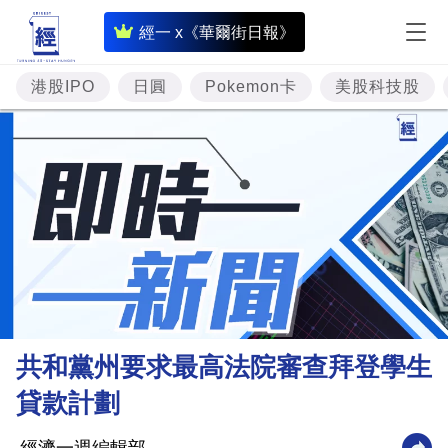
即
經一 x《華爾街日報》
時
財
港股IPO
日圓
Pokemon卡
美股科技股
經
專
題
投
資
樓
市
理
共和黨州要求最高法院審查拜登學生
財
貸款計劃
商
業