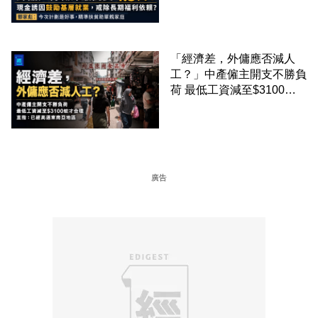
準扶貧助單親家庭
「經濟差，外傭應否減人
工？」中產僱主開支不勝負
荷 最低工資減至$3100蚊
才合理：已經高過東南亞地
區
廣告