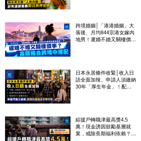
廳即日煞停安排
跨境婚姻│「港港婚姻」大
落後、月均844宗港女嫁內
地男！遲婚不婚又關樓價
事？高鐵撮合跨境中港配
日本永居條件收緊│收入日
語全面加辣、申請人須繳納
30年「厚生年金」！配偶
申請快變慢 趕絕境外土豪
課金移居
綜援戶轉職津最高獎4.5
萬！現金誘因鼓勵基層就
業，戒除長期福利依賴？鄧
家彪：今次計劃是好事，精