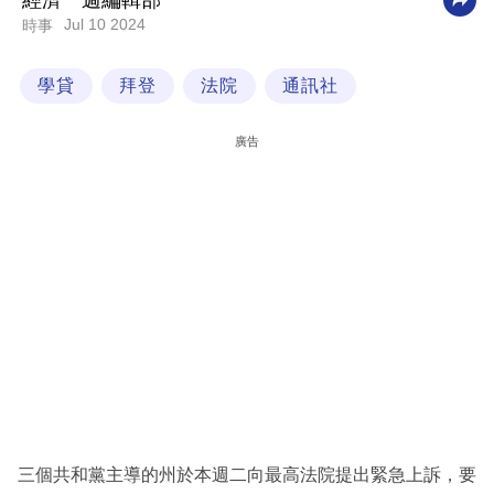
經濟一週編輯部
Jul 10 2024
時事
科
技
學貸
拜登
法院
通訊社
職
場
廣告
生
活
時
事
專
欄
訂
閱
專
三個共和黨主導的州於本週二向最高法院提出緊急上訴，要
區