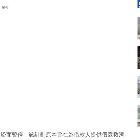
廣告
訴訟而暫停，該計劃原本旨在為借款人提供償還救濟。