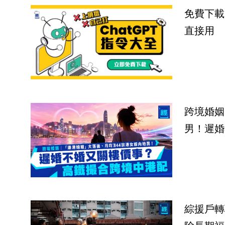
免費下載
直接用
跨境婚姻
男！遲婚
綜援戶轉