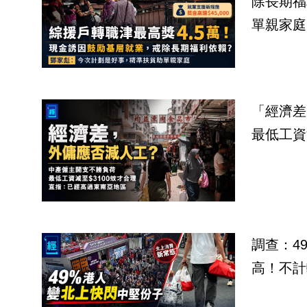
除長期福
單親家庭
「經濟差
最低工資
調查：4
高！不計