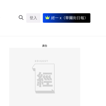
登入
經一 x《華爾街日報》
廣告