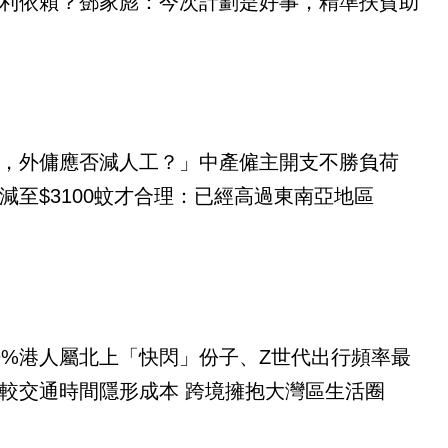
利依賴？鄧家彪：今次計劃是好事，精準扶貧助
，外傭應否減人工？」中產僱主開支不勝負荷
減至$3100蚊才合理：已經高過東南亞地區
9%港人屬北上「快閃」份子、Z世代出行頻率最
較交通時間隱形成本 跨境擁抱大灣區生活圈