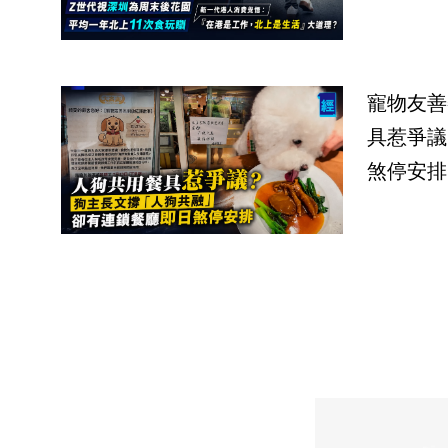
寵物友善
具惹爭議
煞停安排