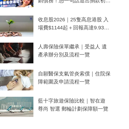
銷債務！憑一句話道出捐款初
衷：加州26萬人接獲免債通知、
一度被誤當詐騙手段
收息股2026｜25隻高息港股 入
場費$1144起＋回報高達9.93
厘！持續更新
人壽保險保單繼承｜受益人 遺
產承辦分別及流程一覽
自願醫保支氣管炎索償｜住院保
障範圍及申請流程一覽
藍十字旅遊保險比較｜智在遊
尊尚 智選 郵輪計劃保障額一覽