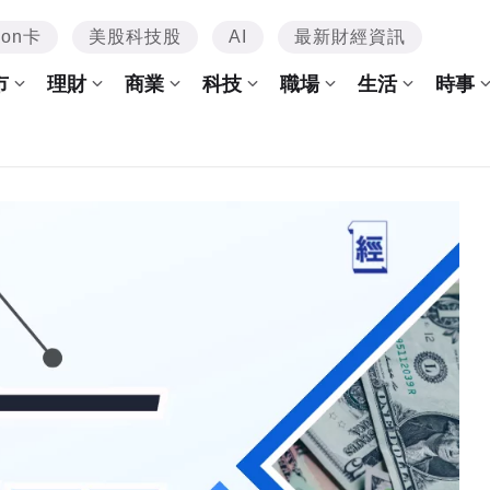
mon卡
美股科技股
AI
最新財經資訊
市
理財
商業
科技
職場
生活
時事