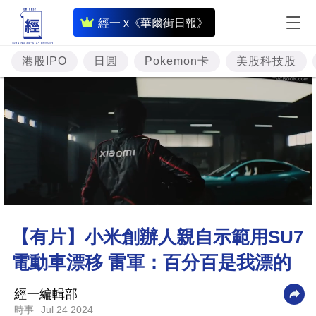
即
經一 x《華爾街日報》
時
財
港股IPO
日圓
Pokemon卡
美股科技股
經
專
題
投
資
樓
市
【有片】小米創辦人親自示範用SU7
理
電動車漂移 雷軍：百分百是我漂的
財
商
經一編輯部
業
Jul 24 2024
時事