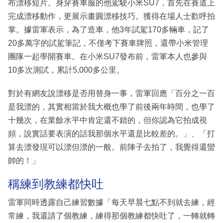
布漂移短片。身穿賽車服的他駕駛小米SU7，首先在賽道上
完成漂移動作，更展示畫圓漂移技巧。獲得在場人士歡呼拍
掌。據雷軍表示，為了造車，他3年試駕170多輛車，記了
20多萬字的試駕筆記，不僅考下賽車牌照，還帶小米管理
團隊一起學開賽車。在小米SU7發布前，雷軍本人也參與
10多次測試，累計5,000多公里。
對於有網友說漂移是否用替身一事，雷軍回應「百分之一百
是我漂的，其實相當於我大概也學了前後兩年時間，也學了
十幾次，在業餘水平中肯定還不錯的，但你認為它拍成視
頻，說實話要表演的話我那個水平還是比較差的。」、「打
算去漂發現可以漂但漂的一般。前陣子去拍了，我覺得還蠻
帥的！」
稱練到教練都快吐
雷軍同時透露自己練習數據「每天早晨七點不到就去練，經
常練，我還請了個教練，練得那個教練都快吐了，一轉就轉