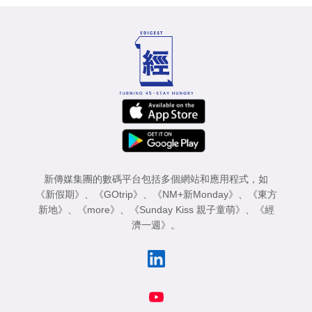
新傳媒集團的數碼平台包括多個網站和應用程式，如
《新假期》
、
《GOtrip》
、
《NM+新Monday》
、
《東方
新地》
、
《more》
、
《Sunday Kiss 親子童萌》
、
《經
濟一週》
。