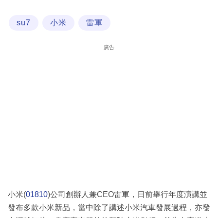
科
su7
小米
雷軍
技
職
廣告
場
生
活
時
事
專
欄
訂
閱
小米(
01810
)公司創辦人兼CEO雷軍，日前舉行年度演講並
專
發布多款小米新品，當中除了講述小米汽車發展過程，亦發
區