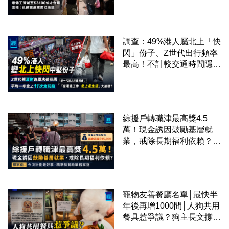
區
調查：49%港人屬北上「快
閃」份子、Z世代出行頻率
最高！不計較交通時間隱形
成本 跨境擁抱大灣區生活
圈
綜援戶轉職津最高獎4.5
萬！現金誘因鼓勵基層就
業，戒除長期福利依賴？鄧
家彪：今次計劃是好事，精
準扶貧助單親家庭
寵物友善餐廳名單│最快半
年後再增1000間│人狗共用
餐具惹爭議？狗主長文撐
「人狗共融」 卻有連鎖餐