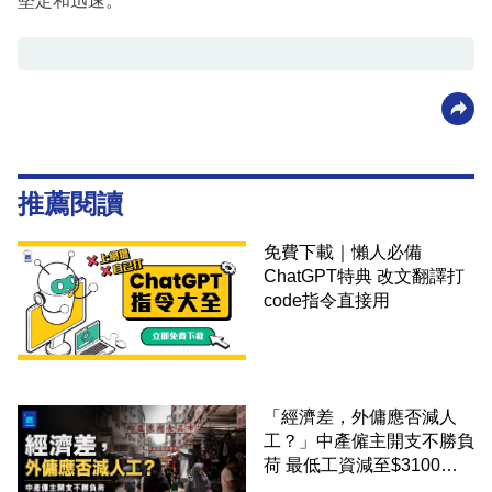
堅定和迅速。
推薦閱讀
免費下載｜懶人必備
ChatGPT特典 改文翻譯打
code指令直接用
「經濟差，外傭應否減人
工？」中產僱主開支不勝負
荷 最低工資減至$3100蚊
才合理：已經高過東南亞地