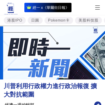
即
經一 x《華爾街日報》
時
財
港股IPO
日圓
Pokemon卡
美股科技股
經
專
題
投
資
樓
市
理
川普利用行政權力進行政治報復 擴
財
大對抗範圍
商
業