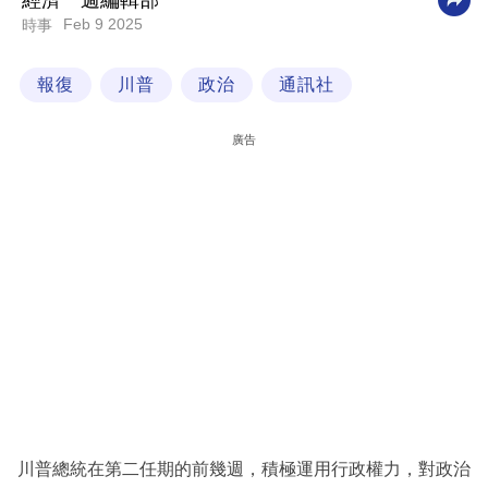
經濟一週編輯部
Feb 9 2025
時事
科
技
報復
川普
政治
通訊社
職
場
廣告
生
活
時
事
專
欄
訂
閱
專
川普總統在第二任期的前幾週，積極運用行政權力，對政治
區