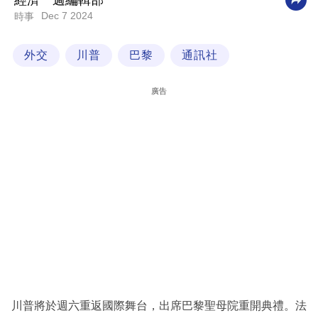
經濟一週編輯部
Dec 7 2024
時事
科
技
外交
川普
巴黎
通訊社
職
場
廣告
生
活
時
事
專
欄
訂
閱
專
川普將於週六重返國際舞台，出席巴黎聖母院重開典禮。法
區