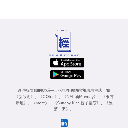
新傳媒集團的數碼平台包括多個網站和應用程式，如
《新假期》
、
《GOtrip》
、
《NM+新Monday》
、
《東方
新地》
、
《more》
、
《Sunday Kiss 親子童萌》
、
《經
濟一週》
。