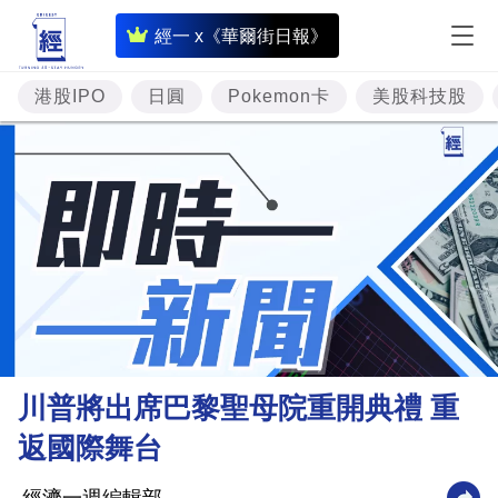
即
經一 x《華爾街日報》
時
財
港股IPO
日圓
Pokemon卡
美股科技股
經
專
題
投
資
樓
市
理
川普將出席巴黎聖母院重開典禮 重
財
返國際舞台
商
業