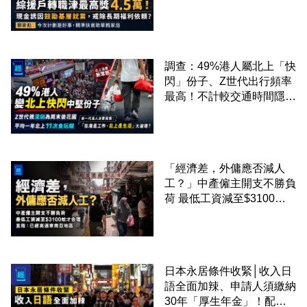
家彪：今次計劃是好事，精
準扶貧助單親家庭
調查：49%港人屬北上「快
閃」份子、Z世代出行頻率
最高！不計較交通時間隱形
成本 跨境擁抱大灣區生活
圈
「經濟差，外傭應否減人
工？」中產僱主開支不勝負
荷 最低工資減至$3100蚊
才合理：已經高過東南亞地
區
日本永居條件收緊│收入日
語全面加辣、申請人須繳納
30年「厚生年金」！配偶