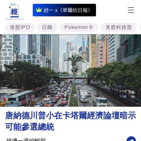
即
經一 x《華爾街日報》
時
財
港股IPO
日圓
Pokemon卡
美股科技股
經
專
題
投
資
樓
市
理
唐納德川普小在卡塔爾經濟論壇暗示
財
可能參選總統
商
業