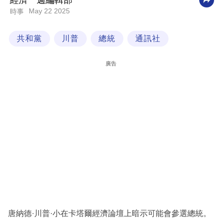
經濟一週編輯部
May 22 2025
時事
科
技
共和黨
川普
總統
通訊社
職
場
廣告
生
活
時
事
專
欄
訂
閱
專
唐納德·川普·小在卡塔爾經濟論壇上暗示可能會參選總統。
區