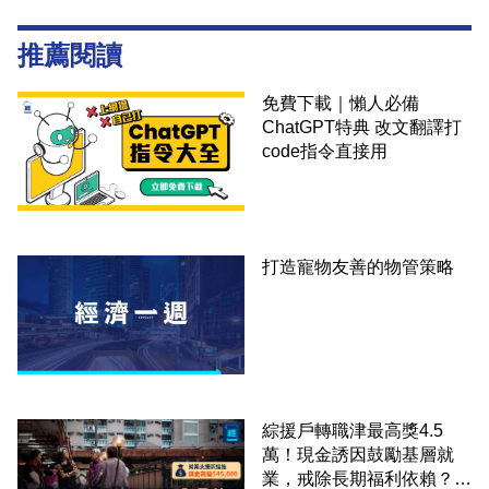
推薦閱讀
免費下載｜懶人必備
ChatGPT特典 改文翻譯打
code指令直接用
打造寵物友善的物管策略
綜援戶轉職津最高獎4.5
萬！現金誘因鼓勵基層就
業，戒除長期福利依賴？鄧