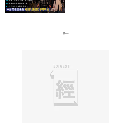
申請快變慢 趕絕境外土豪
課金移居
廣告