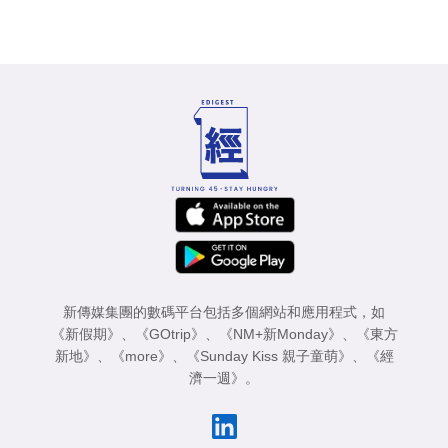
新傳媒集團的數碼平台包括多個網站和應用程式，如
《新假期》
、
《GOtrip》
、
《NM+新Monday》
、
《東方
新地》
、
《more》
、
《Sunday Kiss 親子童萌》
、
《經
濟一週》
。