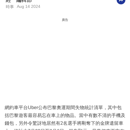
經一編輯部
Aug 14 2024
時事
科
技
廣告
職
場
生
活
時
事
專
欄
訂
網約車平台Uber公布巴黎奧運期間失物統計清單，其中包
閱
括巴黎遊客最容易忘在車上的物品。當中有數不清的手機及
專
錢包，另外令驚訝地居然有2名選手將剛奪下的金牌遺留車
區