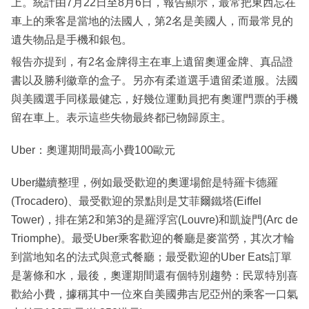
上。統計由7月22日至8月6日，報告顯示，最常把東西忘在
車上的乘客是當地的法國人，第2名是美國人，而最常見的
遺失物品是手機和銀包。
報告亦提到，有2名金牌得主在車上遺留奧運金牌、真品證
書以及勝利徽章的盒子。另亦有柔道選手遺留柔道服。法國
與美國選手同樣最健忘，好幾位運動員把有奧運門票的手機
留在車上。表示這些失物最終都已物歸原主。
Uber：奧運期間最高小費100歐元
Uber繼續整理，例如最受歡迎的奧運場館是特羅卡德羅
(Trocadero)、最受歡迎的景點則是艾菲爾鐵塔(Eiffel
Tower)，排在第2和第3的是羅浮宮(Louvre)和凱旋門(Arc de
Triomphe)。最受Uber乘客歡迎的餐廳是麥當勞，其次才輪
到當地知名的法式與意式餐廳；最受歡迎的Uber Eats訂單
是薯條和水，最後，奧運期間還有個特別趨勢：民眾特別喜
歡給小費，據稱其中一位來自美國弗吉尼亞州的乘客一口氣