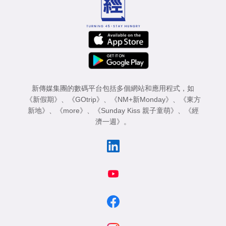
新傳媒集團的數碼平台包括多個網站和應用程式，如
《新假期》
、
《GOtrip》
、
《NM+新Monday》
、
《東方
新地》
、
《more》
、
《Sunday Kiss 親子童萌》
、
《經
濟一週》
。