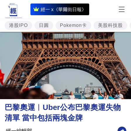
即
經一 x《華爾街日報》
時
財
港股IPO
日圓
Pokemon卡
美股科技股
經
專
題
投
資
樓
市
理
巴黎奧運︳Uber公布巴黎奧運失物
財
清單 當中包括兩塊金牌
商
業