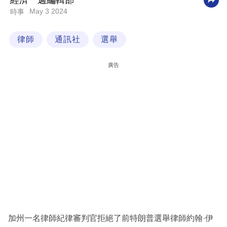
經濟一週編輯部
May 3 2024
時事
科
技
律師
通訊社
選舉
職
場
廣告
生
活
時
事
專
欄
訂
閱
專
加州一名律師紀律審判官拒絕了前特朗普選舉律師約翰·伊
區