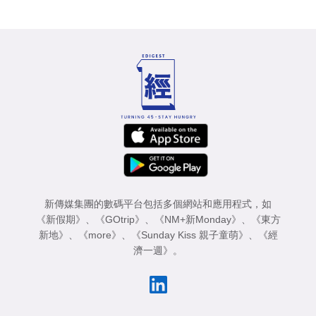
新傳媒集團的數碼平台包括多個網站和應用程式，如
《新假期》
、
《GOtrip》
、
《NM+新Monday》
、
《東方
新地》
、
《more》
、
《Sunday Kiss 親子童萌》
、
《經
濟一週》
。