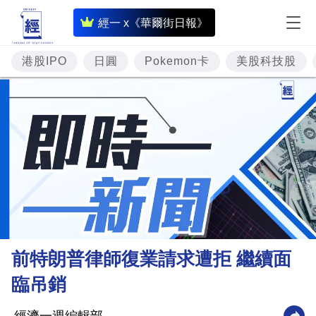
即
經一 x《華爾街日報》
時
財
港股IPO
日圓
Pokemon卡
美股科技股
經
專
題
投
資
樓
市
理
前特朗普律師復業請求遭拒 繼續面
財
臨吊銷
商
業