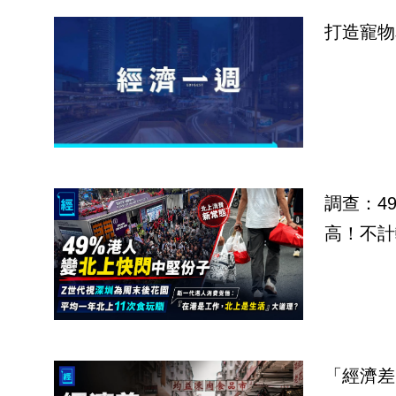
打造寵物
調查：4
高！不計
「經濟差