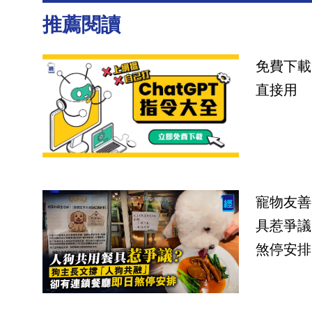
推薦閱讀
免費下載
直接用
寵物友善
具惹爭議
煞停安排