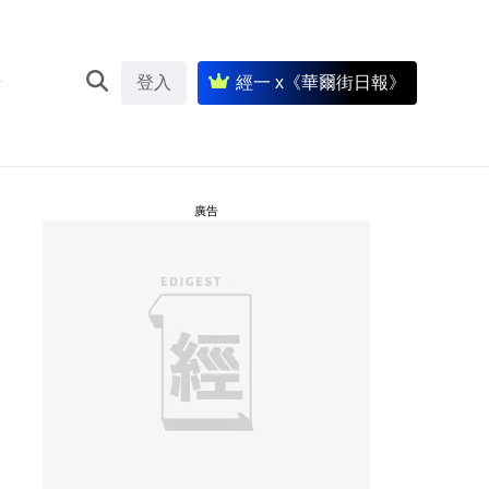
登入
經一 x《華爾街日報》
廣告