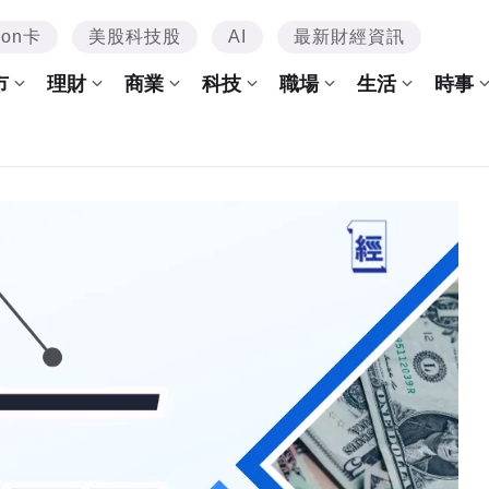
mon卡
美股科技股
AI
最新財經資訊
市
理財
商業
科技
職場
生活
時事