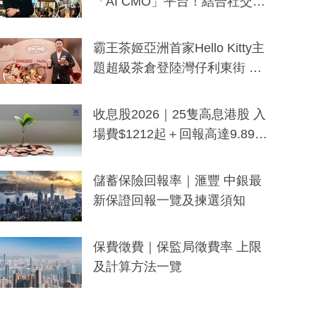
「AI CMO」平台！結合社交聆
聽與廣東話大模型 助中小企數
分鐘生成「貼地」宣傳短片
霸王茶姬亞洲首家Hello Kitty主
題超級茶倉登陸灣仔利東街 推
出首創「伯爵紅茶色」Hello Kitt
y及香港限定特調系列
收息股2026｜25隻高息港股 入
場費$1212起＋回報高達9.89
厘！持續更新
儲蓄保險回報率｜滙豐 中銀最
新保證回報一覽及揀選須知
保費徵費｜保監局徵費率 上限
及計算方法一覽