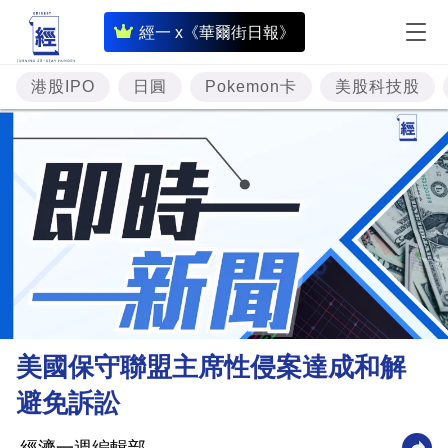
即
經一 x《華爾街日報》
時
財
港股IPO
日圓
Pokemon卡
美股科技股
經
專
題
投
資
樓
市
理
美國保守聯盟主席性侵案達成和解
財
避免訴訟
商
業