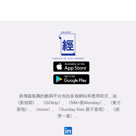
新傳媒集團的數碼平台包括多個網站和應用程式，如
《新假期》
、
《GOtrip》
、
《NM+新Monday》
、
《東方
新地》
、
《more》
、
《Sunday Kiss 親子童萌》
、
《經
濟一週》
。