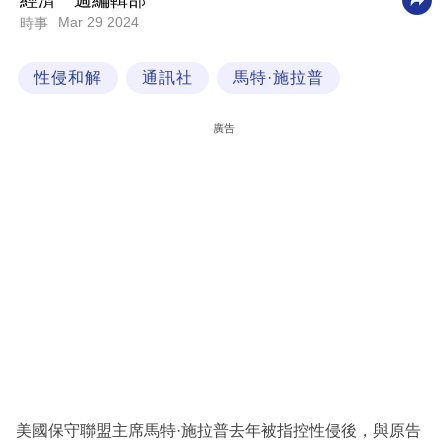
經濟一週編輯部
Mar 29 2024
時事
科
技
性侵和解
通訊社
馬特·施拉普
職
場
廣告
生
活
時
事
專
欄
訂
閱
專
美國保守聯盟主席馬特·施拉普去年被指控性侵後，與原告
區