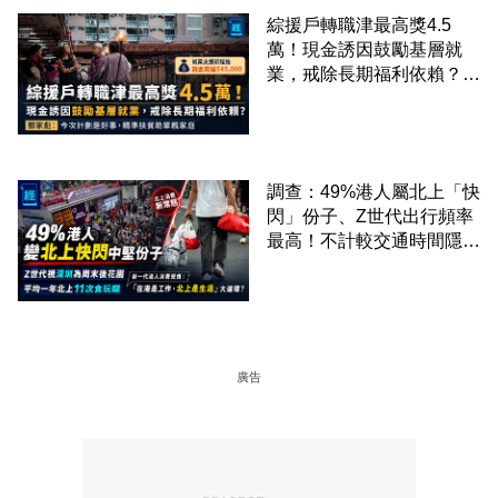
綜援戶轉職津最高獎4.5
萬！現金誘因鼓勵基層就
業，戒除長期福利依賴？鄧
家彪：今次計劃是好事，精
準扶貧助單親家庭
調查：49%港人屬北上「快
閃」份子、Z世代出行頻率
最高！不計較交通時間隱形
成本 跨境擁抱大灣區生活
圈
廣告