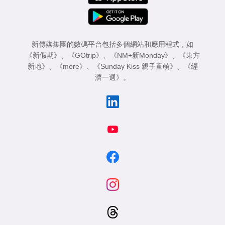
新傳媒集團的數碼平台包括多個網站和應用程式，如
《新假期》
、
《GOtrip》
、
《NM+新Monday》
、
《東方
新地》
、
《more》
、
《Sunday Kiss 親子童萌》
、
《經
濟一週》
。