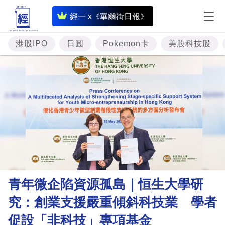
即
經一 x《華爾街日報》
時
財
港股IPO
日圓
Pokemon卡
美股科技股
經
專
題
投
資
樓
市
理
青年微企陷資源孤島｜恒生大學研
財
究：創業支援嚴重傾斜科技業 學者
商
促設「非科技」專項基金
業