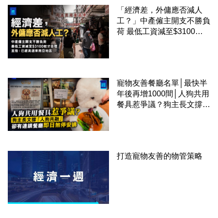
「經濟差，外傭應否減人
工？」中產僱主開支不勝負
荷 最低工資減至$3100蚊
才合理：已經高過東南亞地
區
寵物友善餐廳名單│最快半
年後再增1000間│人狗共用
餐具惹爭議？狗主長文撐
「人狗共融」 卻有連鎖餐
廳即日煞停安排
打造寵物友善的物管策略