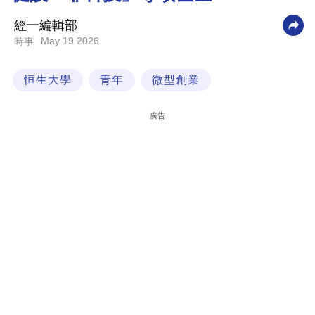
科
經一編輯部
技
May 19 2026
時事
職
恒生大學
青年
微型創業
場
生
廣告
活
時
事
專
欄
訂
閱
專
區