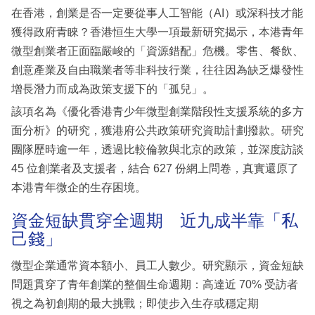
在香港，創業是否一定要從事人工智能（AI）或深科技才能
獲得政府青睞？香港恒生大學一項最新研究揭示，本港青年
微型創業者正面臨嚴峻的「資源錯配」危機。零售、餐飲、
創意產業及自由職業者等非科技行業，往往因為缺乏爆發性
增長潛力而成為政策支援下的「孤兒」。
該項名為《優化香港青少年微型創業階段性支援系統的多方
面分析》的研究，獲港府公共政策研究資助計劃撥款。研究
團隊歷時逾一年，透過比較倫敦與北京的政策，並深度訪談
45 位創業者及支援者，結合 627 份網上問卷，真實還原了
本港青年微企的生存困境。
資金短缺貫穿全週期 近九成半靠「私
己錢」
微型企業通常資本額小、員工人數少。研究顯示，資金短缺
問題貫穿了青年創業的整個生命週期：高達近 70% 受訪者
視之為初創期的最大挑戰；即使步入生存或穩定期