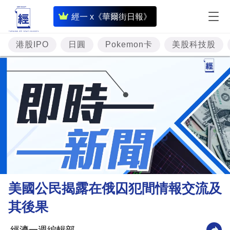
即
經一 x《華爾街日報》
時
財
港股IPO
日圓
Pokemon卡
美股科技股
經
專
題
投
資
樓
市
理
美國公民揭露在俄囚犯間情報交流及
財
其後果
商
業