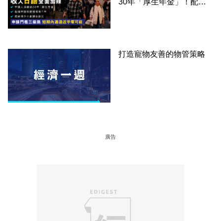
30年「厚生年金」！配偶
申請快變慢 趕絕境外土豪
課金移居
打造寵物友善的物管策略
廣告