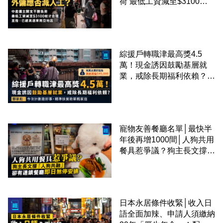
荷 最低工資減至$3100蚊
才合理：已經高過東南亞地
區
綜援戶轉職津最高獎4.5
萬！現金誘因鼓勵基層就
業，戒除長期福利依賴？鄧
家彪：今次計劃是好事，精
準扶貧助單親家庭
寵物友善餐廳名單│最快半
年後再增1000間│人狗共用
餐具惹爭議？狗主長文撐
「人狗共融」 卻有連鎖餐
廳即日煞停安排
日本永居條件收緊│收入日
語全面加辣、申請人須繳納