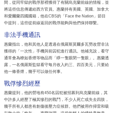
間，從同牢獄的戰俘那裡獲得了有關烏克蘭前線的情報，並
將這些信息傳遞給西方官員。惠蘭持有美國、英國、加拿大
和愛爾蘭四國國籍，他在CBS的「Face the Nation」節目
中提到，這些從前線返回的戰俘能夠與他們保持聯繫。
非法手機通訊
惠蘭指出，他和其他人是透過在俄羅斯莫爾多瓦勞改營非法
獲得的「一次性」手機與前囚犯進行通訊。他補充說，看守
通常會為瞭如香煙等物品而「睜一隻眼閉一隻眼」。惠蘭透
露，一名俄羅斯監獄看守每月收入約三、四百美元，只要給
他一條香煙，幾乎可以做任何事。
戰俘慘烈經歷
惠蘭提到，他的營地有450名囚犯被招募到烏克蘭前線，其
中許多人經歷了極其慘烈的戰鬥，不少人死亡或失去四肢，
幾乎所有人都患有創傷後壓力症候群。他們被用作掃雷和吸