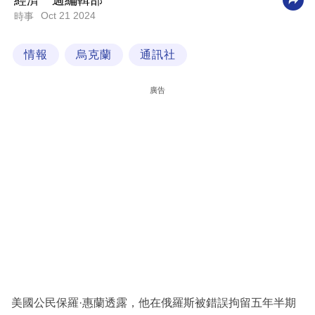
經濟一週編輯部
Oct 21 2024
時事
科
技
情報
烏克蘭
通訊社
職
場
廣告
生
活
時
事
專
欄
訂
閱
專
美國公民保羅·惠蘭透露，他在俄羅斯被錯誤拘留五年半期
區