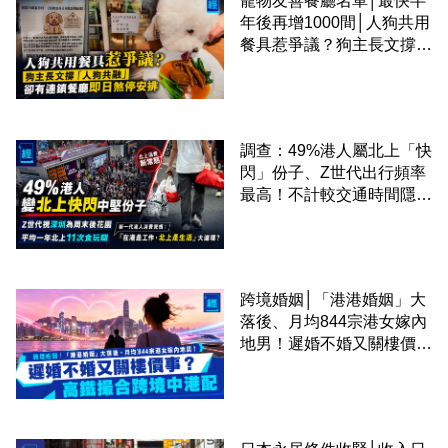
寵物友善餐廳名單│最快半
年後再增1000間│人狗共用
餐具惹爭議？狗主長文撐
「人狗共融」 卻有連鎖餐
廳即日煞停安排
調查：49%港人屬北上「快
閃」份子、Z世代出行頻率
最高！不計較交通時間隱形
成本 跨境擁抱大灣區生活
圈
跨境婚姻│「港港婚姻」大
落後、月均844宗港女嫁內
地男！遲婚不婚又關樓價
事？高鐵撮合跨境中港配