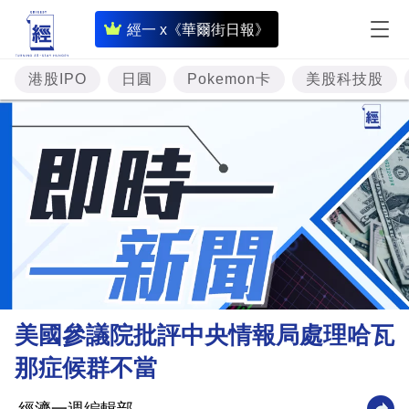
即
經一 x《華爾街日報》
時
財
港股IPO
日圓
Pokemon卡
美股科技股
經
專
題
投
資
樓
市
理
美國參議院批評中央情報局處理哈瓦
財
那症候群不當
商
業