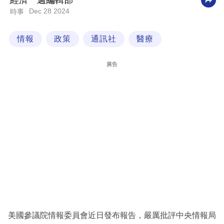
經濟一週編輯部
Dec 28 2024
時事
科
技
情報
政策
通訊社
醫療
職
場
廣告
生
活
時
事
專
欄
訂
閱
專
美國參議院情報委員會近日發布報告，嚴厲批評中央情報局
區