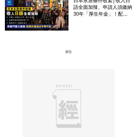
日本永居條件收緊│收入日
語全面加辣、申請人須繳納
30年「厚生年金」！配偶
申請快變慢 趕絕境外土豪
課金移居
廣告