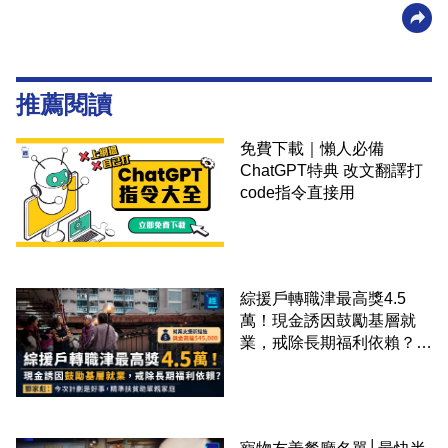
推薦閱讀
免費下載｜懶人必備
ChatGPT特典 改文翻譯打
code指令直接用
綜援戶轉職津最高獎4.5
萬！現金誘因鼓勵基層就
業，戒除長期福利依賴？鄧
家彪：今次計劃是好事，精
準扶貧助單親家庭