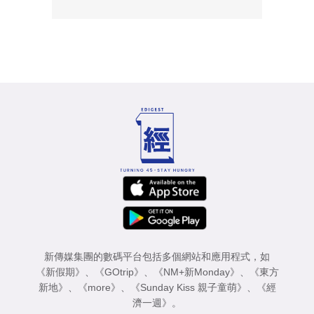
新傳媒集團的數碼平台包括多個網站和應用程式，如
《新假期》
、
《GOtrip》
、
《NM+新Monday》
、
《東方
新地》
、
《more》
、
《Sunday Kiss 親子童萌》
、
《經
濟一週》
。