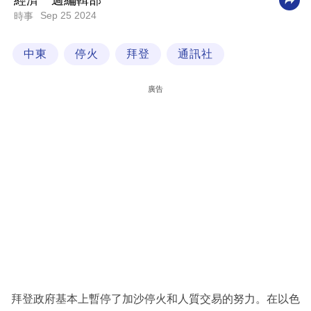
經濟一週編輯部
Sep 25 2024
時事
科
技
中東
停火
拜登
通訊社
職
場
廣告
生
活
時
事
專
欄
訂
閱
專
拜登政府基本上暫停了加沙停火和人質交易的努力。在以色
區