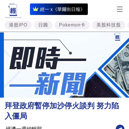
即
經一 x《華爾街日報》
時
財
港股IPO
日圓
Pokemon卡
美股科技股
經
專
題
投
資
樓
市
理
拜登政府暫停加沙停火談判 努力陷
財
入僵局
商
業