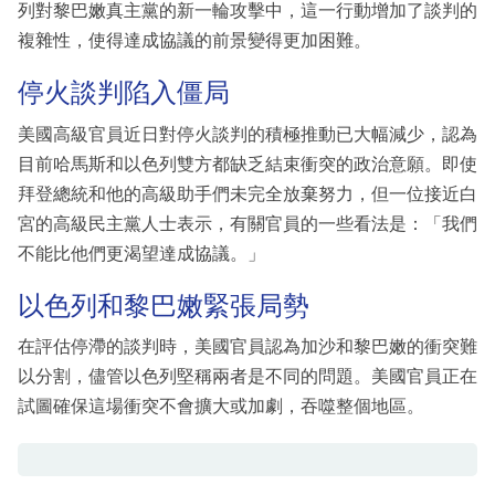
列對黎巴嫩真主黨的新一輪攻擊中，這一行動增加了談判的
複雜性，使得達成協議的前景變得更加困難。
停火談判陷入僵局
美國高級官員近日對停火談判的積極推動已大幅減少，認為
目前哈馬斯和以色列雙方都缺乏結束衝突的政治意願。即使
拜登總統和他的高級助手們未完全放棄努力，但一位接近白
宮的高級民主黨人士表示，有關官員的一些看法是：「我們
不能比他們更渴望達成協議。」
以色列和黎巴嫩緊張局勢
在評估停滯的談判時，美國官員認為加沙和黎巴嫩的衝突難
以分割，儘管以色列堅稱兩者是不同的問題。美國官員正在
試圖確保這場衝突不會擴大或加劇，吞噬整個地區。