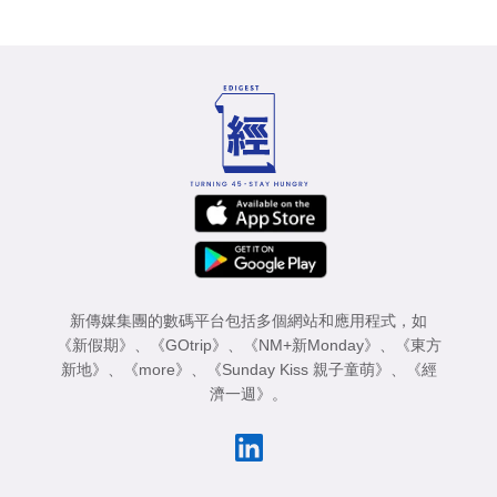
新傳媒集團的數碼平台包括多個網站和應用程式，如
《新假期》
、
《GOtrip》
、
《NM+新Monday》
、
《東方
新地》
、
《more》
、
《Sunday Kiss 親子童萌》
、
《經
濟一週》
。