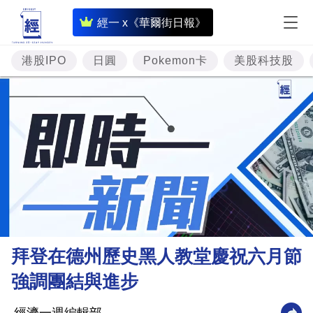
即
經一 x《華爾街日報》
時
財
港股IPO
日圓
Pokemon卡
美股科技股
經
專
題
投
資
樓
市
理
拜登在德州歷史黑人教堂慶祝六月節
財
強調團結與進步
商
業