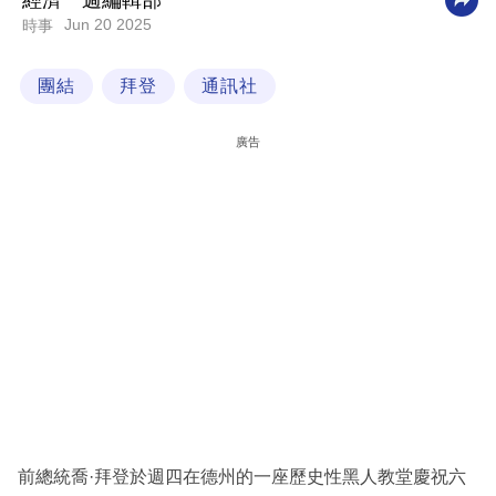
經濟一週編輯部
Jun 20 2025
時事
科
技
團結
拜登
通訊社
職
場
廣告
生
活
時
事
專
欄
訂
閱
專
前總統喬·拜登於週四在德州的一座歷史性黑人教堂慶祝六
區