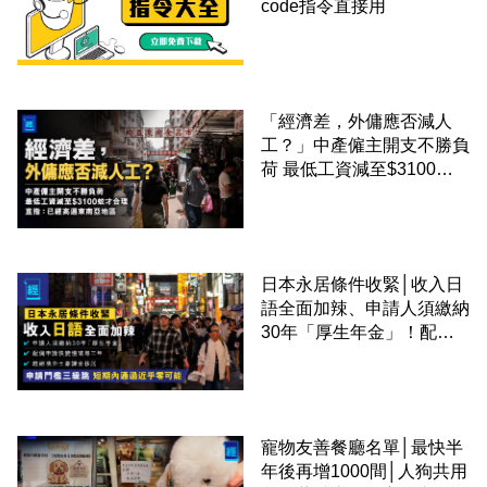
code指令直接用
「經濟差，外傭應否減人
工？」中產僱主開支不勝負
荷 最低工資減至$3100蚊
才合理：已經高過東南亞地
區
日本永居條件收緊│收入日
語全面加辣、申請人須繳納
30年「厚生年金」！配偶
申請快變慢 趕絕境外土豪
課金移居
寵物友善餐廳名單│最快半
年後再增1000間│人狗共用