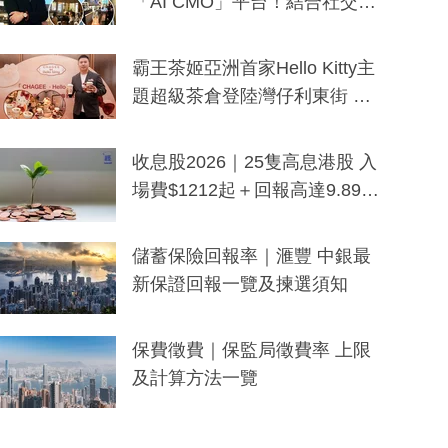
「AI CMO」平台！結合社交聆
聽與廣東話大模型 助中小企數
分鐘生成「貼地」宣傳短片
霸王茶姬亞洲首家Hello Kitty主
題超級茶倉登陸灣仔利東街 推
出首創「伯爵紅茶色」Hello Kitt
y及香港限定特調系列
收息股2026｜25隻高息港股 入
場費$1212起＋回報高達9.89
厘！持續更新
儲蓄保險回報率｜滙豐 中銀最
新保證回報一覽及揀選須知
保費徵費｜保監局徵費率 上限
及計算方法一覽