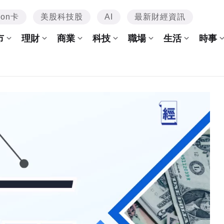
mon卡
美股科技股
AI
最新財經資訊
市
理財
商業
科技
職場
生活
時事