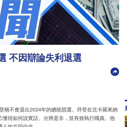
大選 不因辯論失利退選
堅稱不會退出2024年的總統競選。拜登在北卡羅來納
己懂得如何說實話、分辨是非，並有效執行職責。他
國人的共同信念。