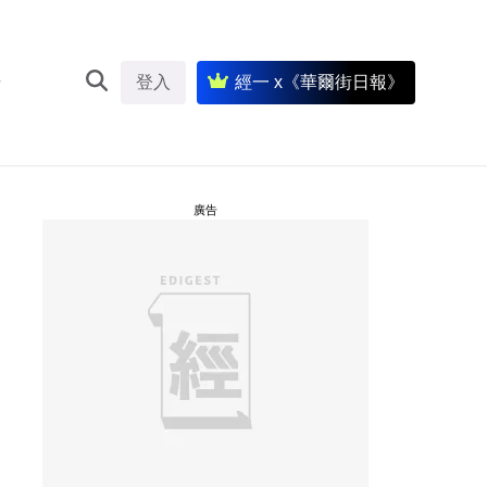
登入
經一 x《華爾街日報》
廣告