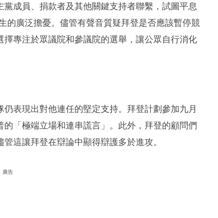
主黨成員、捐款者及其他關鍵支持者聯繫，試圖平息
產生的廣泛擔憂。儘管有聲音質疑拜登是否應該暫停競
選擇專注於眾議院和參議院的選舉，讓公眾自行消化
隊仍表現出對他連任的堅定支持。拜登計劃參加九月
普的「極端立場和連串謊言」。此外，拜登的顧問們
儘管這讓拜登在辯論中顯得辯護多於進攻。
廣告