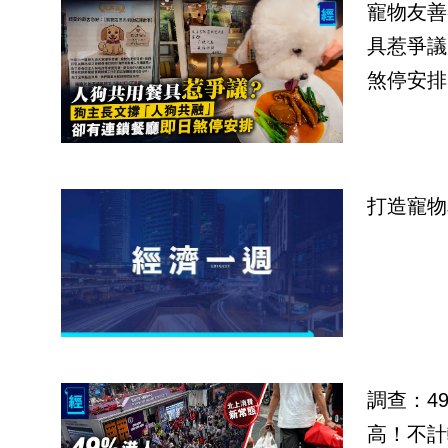
寵物友善
具惹爭議
煞停安排
打造寵物
調查：4
高！不計