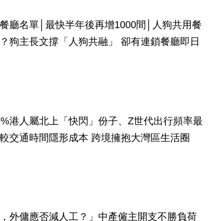
餐廳名單│最快半年後再增1000間│人狗共用餐
？狗主長文撐「人狗共融」 卻有連鎖餐廳即日
9%港人屬北上「快閃」份子、Z世代出行頻率最
較交通時間隱形成本 跨境擁抱大灣區生活圈
，外傭應否減人工？」中產僱主開支不勝負荷