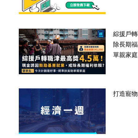
綜援戶轉
除長期福
單親家庭
打造寵物