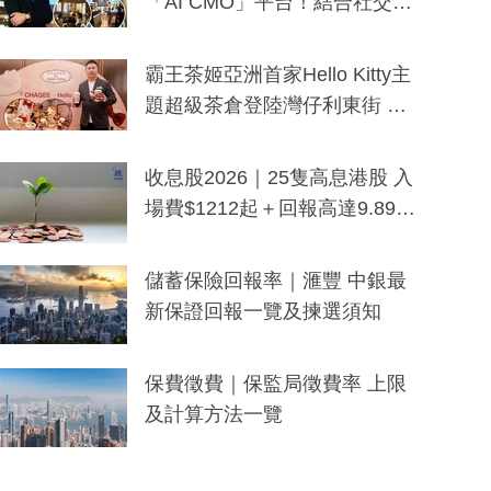
「AI CMO」平台！結合社交聆
聽與廣東話大模型 助中小企數
分鐘生成「貼地」宣傳短片
霸王茶姬亞洲首家Hello Kitty主
題超級茶倉登陸灣仔利東街 推
出首創「伯爵紅茶色」Hello Kitt
y及香港限定特調系列
收息股2026｜25隻高息港股 入
場費$1212起＋回報高達9.89
厘！持續更新
儲蓄保險回報率｜滙豐 中銀最
新保證回報一覽及揀選須知
保費徵費｜保監局徵費率 上限
及計算方法一覽