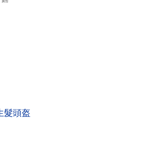
廣告
生髮頭盔