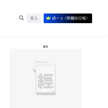
登入
經一 x《華爾街日報》
廣告