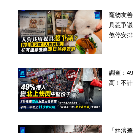
寵物友善
具惹爭議
煞停安排
調查：4
高！不計
「經濟差