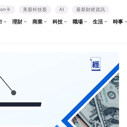
mon卡
美股科技股
AI
最新財經資訊
市
理財
商業
科技
職場
生活
時事