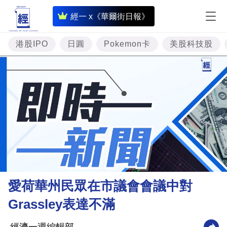
即
經一 x《華爾街日報》
時
財
港股IPO
日圓
Pokemon卡
美股科技股
經
專
題
投
資
樓
市
理
愛荷華州民眾在市議會會議中對
財
Grassley表達不滿
商
業