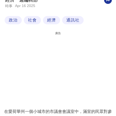
經濟一週編輯部
Apr 16 2025
時事
科
技
政治
社會
經濟
通訊社
職
場
廣告
生
活
時
事
專
欄
訂
閱
專
在愛荷華州一個小城市的市議會會議室中，滿室的民眾對參
區