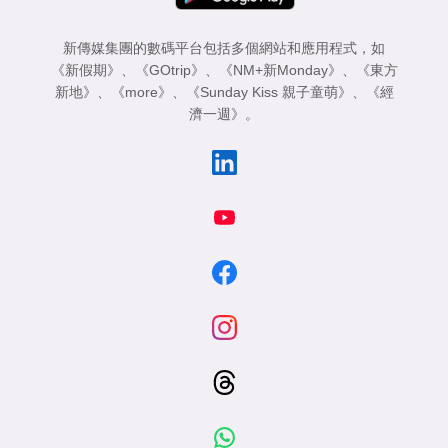
新傳媒集團的數碼平台包括多個網站和應用程式，如
《新假期》
、
《GOtrip》
、
《NM+新Monday》
、
《東方
新地》
、
《more》
、
《Sunday Kiss 親子童萌》
、
《經
濟一週》
。