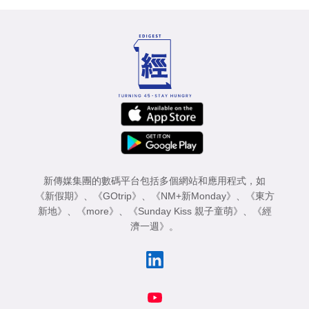
新傳媒集團的數碼平台包括多個網站和應用程式，如
《新假期》
、
《GOtrip》
、
《NM+新Monday》
、
《東方
新地》
、
《more》
、
《Sunday Kiss 親子童萌》
、
《經
濟一週》
。