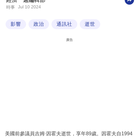
經濟一週編輯部
Jul 10 2024
時事
科
技
影響
政治
通訊社
逝世
職
場
廣告
生
活
時
事
專
欄
訂
閱
專
美國前參議員吉姆·因霍夫逝世，享年89歲。因霍夫自1994
區