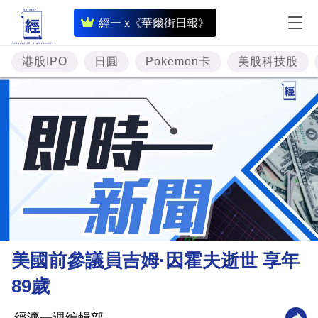
即
經一 x《華爾街日報》
時
財
港股IPO
日圓
Pokemon卡
美股科技股
經
專
題
投
資
樓
市
理
美國前參議員吉姆·因霍夫逝世 享年
財
89歲
商
業