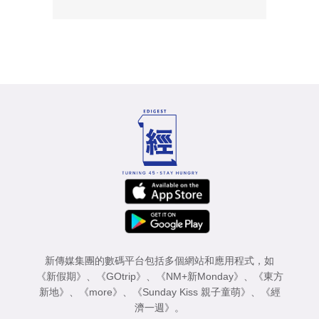
新傳媒集團的數碼平台包括多個網站和應用程式，如
《新假期》
、
《GOtrip》
、
《NM+新Monday》
、
《東方
新地》
、
《more》
、
《Sunday Kiss 親子童萌》
、
《經
濟一週》
。