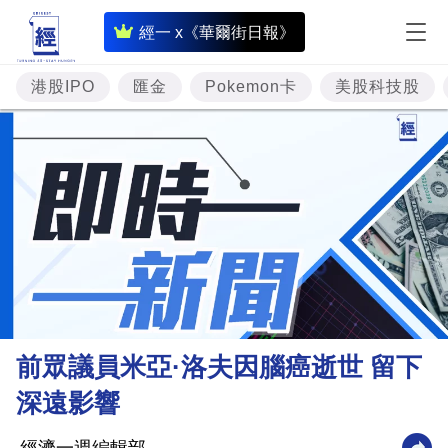
即
經一 x《華爾街日報》
時
財
港股IPO
匯金
Pokemon卡
美股科技股
經
專
題
投
資
樓
市
理
前眾議員米亞·洛夫因腦癌逝世 留下
財
深遠影響
商
業