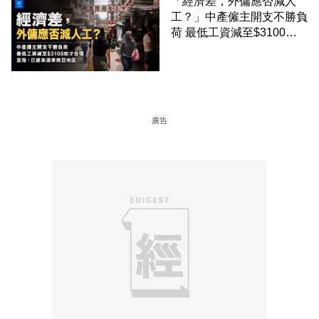
「經濟差，外傭應否減人
工？」中產僱主開支不勝負
荷 最低工資減至$3100蚊
才合理：已經高過東南亞地
區
廣告