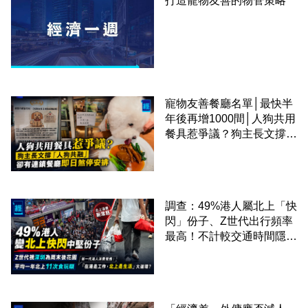
打造寵物友善的物管策略
寵物友善餐廳名單│最快半
年後再增1000間│人狗共用
餐具惹爭議？狗主長文撐
「人狗共融」 卻有連鎖餐
廳即日煞停安排
調查：49%港人屬北上「快
閃」份子、Z世代出行頻率
最高！不計較交通時間隱形
成本 跨境擁抱大灣區生活
圈