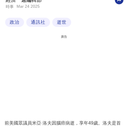
經濟一週編輯部
Mar 24 2025
時事
科
技
政治
通訊社
逝世
職
場
廣告
生
活
時
事
專
欄
訂
閱
專
前美國眾議員米亞·洛夫因腦癌病逝，享年49歲。洛夫是首
區