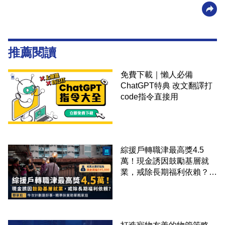
推薦閱讀
免費下載｜懶人必備
ChatGPT特典 改文翻譯打
code指令直接用
綜援戶轉職津最高獎4.5
萬！現金誘因鼓勵基層就
業，戒除長期福利依賴？鄧
家彪：今次計劃是好事，精
準扶貧助單親家庭