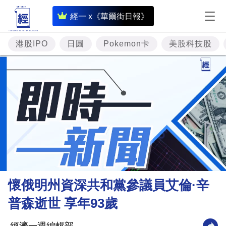
即
經一 x《華爾街日報》
時
財
港股IPO
日圓
Pokemon卡
美股科技股
經
專
題
投
資
樓
市
理
懷俄明州資深共和黨參議員艾倫·辛
財
普森逝世 享年93歲
商
業