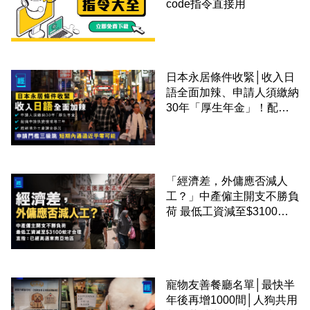
code指令直接用
日本永居條件收緊│收入日
語全面加辣、申請人須繳納
30年「厚生年金」！配偶
申請快變慢 趕絕境外土豪
課金移居
「經濟差，外傭應否減人
工？」中產僱主開支不勝負
荷 最低工資減至$3100蚊
才合理：已經高過東南亞地
區
寵物友善餐廳名單│最快半
年後再增1000間│人狗共用