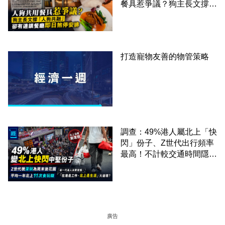
餐具惹爭議？狗主長文撐
「人狗共融」 卻有連鎖餐
廳即日煞停安排
打造寵物友善的物管策略
調查：49%港人屬北上「快
閃」份子、Z世代出行頻率
最高！不計較交通時間隱形
成本 跨境擁抱大灣區生活
圈
廣告