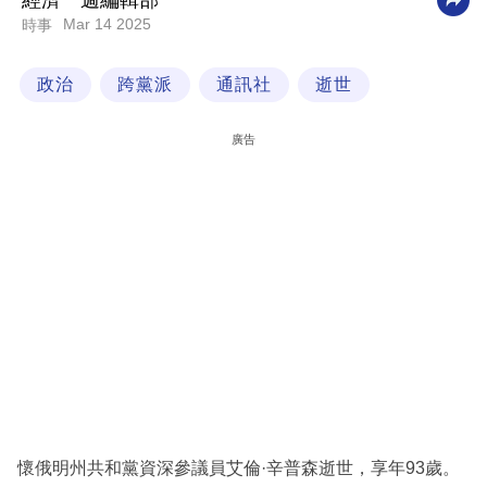
經濟一週編輯部
Mar 14 2025
時事
科
技
政治
跨黨派
通訊社
逝世
職
場
廣告
生
活
時
事
專
欄
訂
閱
專
懷俄明州共和黨資深參議員艾倫·辛普森逝世，享年93歲。
區