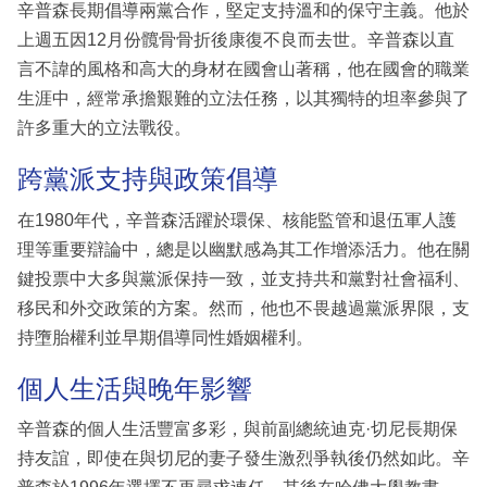
辛普森長期倡導兩黨合作，堅定支持溫和的保守主義。他於
上週五因12月份髖骨骨折後康復不良而去世。辛普森以直
言不諱的風格和高大的身材在國會山著稱，他在國會的職業
生涯中，經常承擔艱難的立法任務，以其獨特的坦率參與了
許多重大的立法戰役。
跨黨派支持與政策倡導
在1980年代，辛普森活躍於環保、核能監管和退伍軍人護
理等重要辯論中，總是以幽默感為其工作增添活力。他在關
鍵投票中大多與黨派保持一致，並支持共和黨對社會福利、
移民和外交政策的方案。然而，他也不畏越過黨派界限，支
持墮胎權利並早期倡導同性婚姻權利。
個人生活與晚年影響
辛普森的個人生活豐富多彩，與前副總統迪克·切尼長期保
持友誼，即使在與切尼的妻子發生激烈爭執後仍然如此。辛