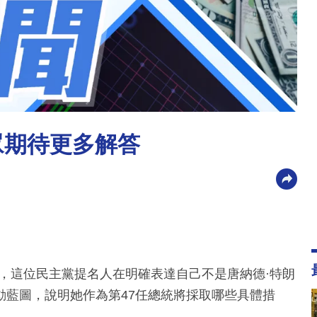
眾期待更多解答
，這位民主黨提名人在明確表達自己不是唐納德·特朗
動藍圖，說明她作為第47任總統將採取哪些具體措