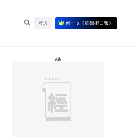
登入
經一 x《華爾街日報》
廣告