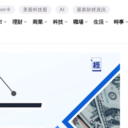
mon卡
美股科技股
AI
最新財經資訊
市
理財
商業
科技
職場
生活
時事