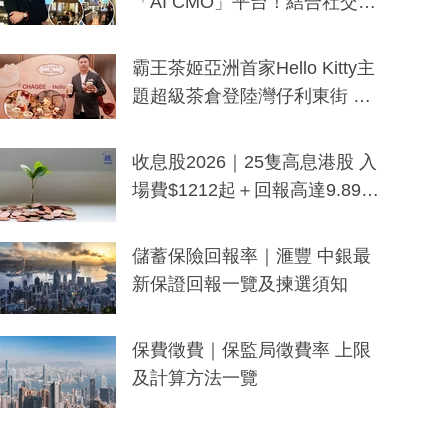
「AI CMO」平台！結合社交聆
聽與廣東話大模型 助中小企數
分鐘生成「貼地」宣傳短片
霸王茶姬亞洲首家Hello Kitty主
題超級茶倉登陸灣仔利東街 推
出首創「伯爵紅茶色」Hello Kitt
y及香港限定特調系列
收息股2026｜25隻高息港股 入
場費$1212起＋回報高達9.89
厘！持續更新
儲蓄保險回報率｜滙豐 中銀最
新保證回報一覽及揀選須知
保費徵費｜保監局徵費率 上限
及計算方法一覽