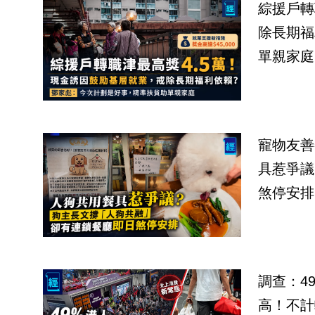
綜援戶轉
除長期福
單親家庭
寵物友善
具惹爭議
煞停安排
調查：4
高！不計