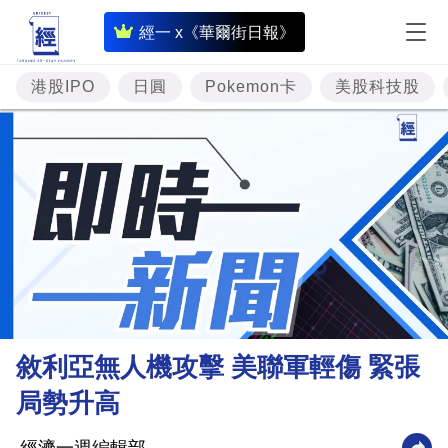
即
經一 x《華爾街日報》
時
財
港股IPO
日圓
Pokemon卡
美股科技股
經
專
題
投
資
樓
市
理
敘利亞無人機攻擊 美聯軍輕傷 緊張
財
局勢升高
商
業