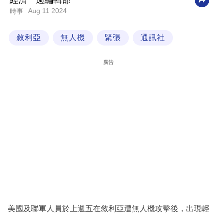
經濟一週編輯部
Aug 11 2024
時事
科
技
敘利亞
無人機
緊張
通訊社
職
場
廣告
生
活
時
事
專
欄
訂
閱
專
美國及聯軍人員於上週五在敘利亞遭無人機攻擊後，出現輕
區