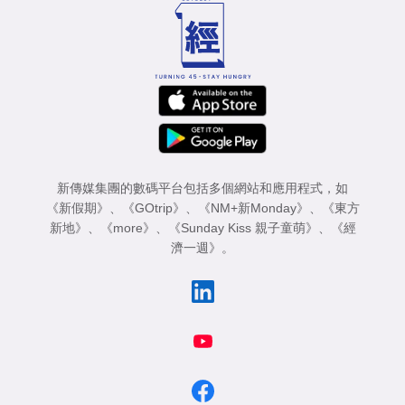
新傳媒集團的數碼平台包括多個網站和應用程式，如
《新假期》
、
《GOtrip》
、
《NM+新Monday》
、
《東方
新地》
、
《more》
、
《Sunday Kiss 親子童萌》
、
《經
濟一週》
。